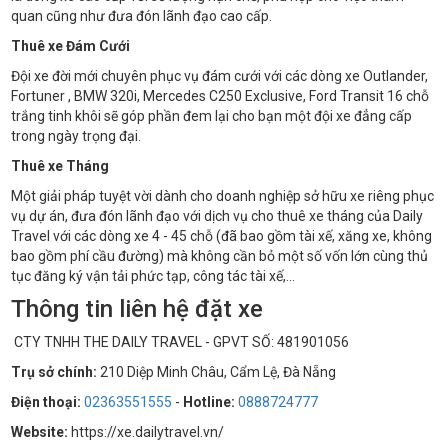
quan cũng như đưa đón lãnh đạo cao cấp.
Thuê xe Đám Cưới
Đội xe đời mới chuyên phục vụ đám cưới với các dòng xe Outlander,
Fortuner , BMW 320i, Mercedes C250 Exclusive, Ford Transit 16 chỗ
trắng tinh khôi sẽ góp phần đem lại cho bạn một đội xe đẳng cấp
trong ngày trọng đại.
Thuê xe Tháng
Một giải pháp tuyệt vời dành cho doanh nghiệp sở hữu xe riêng phục
vụ dự án, đưa đón lãnh đạo với dịch vụ cho thuê xe tháng của Daily
Travel với các dòng xe 4 - 45 chỗ (đã bao gồm tài xế, xăng xe, không
bao gồm phí cầu đường) mà không cần bỏ một số vốn lớn cùng thủ
tục đăng ký vận tải phức tạp, công tác tài xế,...
Thông tin liên hệ đặt xe
CTY TNHH THE DAILY TRAVEL - GPVT SỐ: 481901056
Trụ sở chính:
210 Diệp Minh Châu, Cẩm Lệ, Đà Nẵng
Điện thoại:
02363551555
-
Hotline:
0888724777
Website:
https://xe.dailytravel.vn/