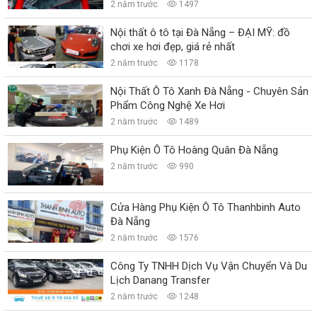
2 năm trước
1497
Nội thất ô tô tại Đà Nẵng – ĐẠI MỸ: đồ
chơi xe hơi đẹp, giá rẻ nhất
2 năm trước
1178
Nội Thất Ô Tô Xanh Đà Nẵng - Chuyên Sản
Phẩm Công Nghệ Xe Hơi
2 năm trước
1489
Phụ Kiện Ô Tô Hoàng Quân Đà Nẵng
2 năm trước
990
Cửa Hàng Phụ Kiện Ô Tô Thanhbinh Auto
Đà Nẵng
2 năm trước
1576
Công Ty TNHH Dịch Vụ Vận Chuyển Và Du
Lịch Danang Transfer
2 năm trước
1248