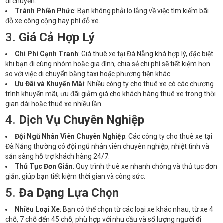
di chuyển.
Tránh Phiền Phức
: Bạn không phải lo lắng về việc tìm kiếm bãi
đỗ xe công cộng hay phí đỗ xe.
3.
Giá Cả Hợp Lý
Chi Phí Cạnh Tranh
: Giá thuê xe tại Đà Nẵng khá hợp lý, đặc biệt
khi bạn đi cùng nhóm hoặc gia đình, chia sẻ chi phí sẽ tiết kiệm hơn
so với việc di chuyển bằng taxi hoặc phương tiện khác.
Ưu Đãi và Khuyến Mãi
: Nhiều công ty cho thuê xe có các chương
trình khuyến mãi, ưu đãi giảm giá cho khách hàng thuê xe trong thời
gian dài hoặc thuê xe nhiều lần.
4.
Dịch Vụ Chuyên Nghiệp
Đội Ngũ Nhân Viên Chuyên Nghiệp
: Các công ty cho thuê xe tại
Đà Nẵng thường có đội ngũ nhân viên chuyên nghiệp, nhiệt tình và
sẵn sàng hỗ trợ khách hàng 24/7.
Thủ Tục Đơn Giản
: Quy trình thuê xe nhanh chóng và thủ tục đơn
giản, giúp bạn tiết kiệm thời gian và công sức.
5.
Đa Dạng Lựa Chọn
Nhiều Loại Xe
: Bạn có thể chọn từ các loại xe khác nhau, từ xe 4
chỗ, 7 chỗ đến 45 chỗ, phù hợp với nhu cầu và số lượng người đi