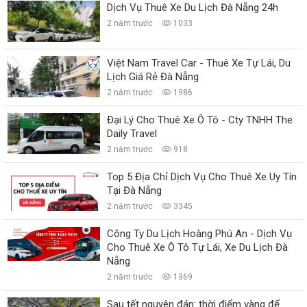
Dịch Vụ Thuê Xe Du Lịch Đà Nẵng 24h
2 năm trước
1033
Việt Nam Travel Car - Thuê Xe Tự Lái, Du
Lịch Giá Rẻ Đà Nẵng
2 năm trước
1986
Đại Lý Cho Thuê Xe Ô Tô - Cty TNHH The
Daily Travel
2 năm trước
918
Top 5 Địa Chỉ Dịch Vụ Cho Thuê Xe Uy Tín
Tại Đà Nẵng
2 năm trước
3345
Công Ty Du Lịch Hoàng Phú An - Dịch Vụ
Cho Thuê Xe Ô Tô Tự Lái, Xe Du Lịch Đà
Nẵng
2 năm trước
1369
Sau tết nguyên đán: thời điểm vàng để