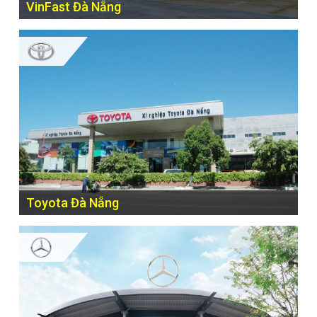
VinFast Đà Nẵng
115 Nguyễn Văn Linh, P. Nam Dương, Q. Hải Châu, TP Đà
Nẵng
Toyota Đà Nẵng
69 - 71 Duy Tân, P. Hòa Thuận Tây, Q. Hải Châu, TP. Đà
Nẵng