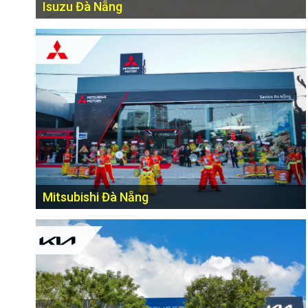
Isuzu Đà Nẵng
Lô 01, QL1A, thôn Quá Giáng, xã Hòa Phước, huyện Hòa
Vang, TP Đà Nẵng
Mitsubishi Đà Nẵng
02 Nguyễn Hữu Thọ, P. Hòa Thuận Tây, Q. Hải Châu, TP Đà
Nẵng