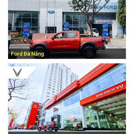
Ford Đà Nẵng
56 Điện Biên Phủ, Phường Chính Gián, Quận Thanh Khê,
Đà Nẵng