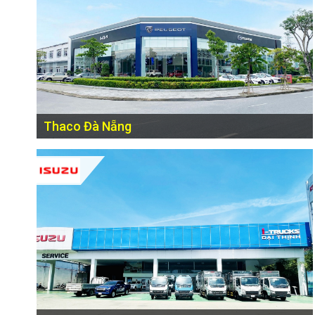
Thaco Đà Nẵng
Quốc lộ 1A, thôn Quá Giáng 1, xã Hoà Phước, huyện Hoà
Vang, Đà Nẵng, Việt Nam