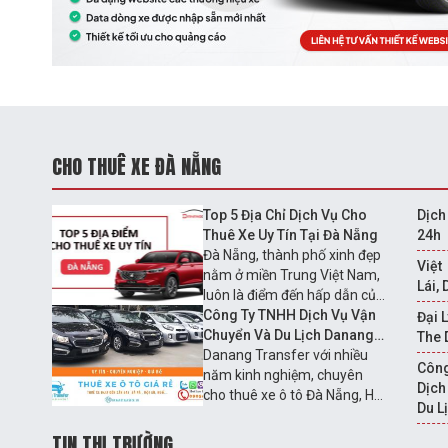
CHO THUÊ XE ĐÀ NẴNG
Top 5 Địa Chỉ Dịch Vụ Cho
Dịch
Thuê Xe Uy Tín Tại Đà Nẵng
24h
Đà Nẵng, thành phố xinh đẹp
Việt
nằm ở miền Trung Việt Nam,
Lái,
luôn là điểm đến hấp dẫn của
du khách trong và ngoài
Công Ty TNHH Dịch Vụ Vận
Đại 
nước. Để phục vụ nhu cầu di
Chuyển Và Du Lịch Danang
The 
chuyển của du khách, nhiều
Transfer
Danang Transfer với nhiều
Công
công ty cho thuê xe du lịch đã
năm kinh nghiệm, chuyên
Dịch
ra đời và phát triển mạnh mẽ.
cho thuê xe ô tô Đà Nẵng, Hội
Du L
Dưới đây là danh sách Top 5
An từ 4 chỗ – 7 chỗ – 16 chỗ
Địa Chỉ Dịch Vụ Cho Thuê Xe
– 30 chỗ – 35 chỗ – 45 chỗ
TIN THỊ TRƯỜNG