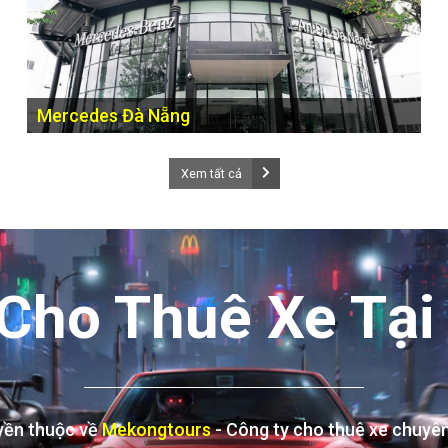
Mercedes Đà Nẵng
113 Nguyễn Hữu Thọ, Hòa Thuận Nam, Quận Hải Châu,
Đà Nẵng
Xem tất cả
 Cho Thuê Xe Tại
yền thuộc về
Mekongtours
- Công ty cho thuê xe chuyê