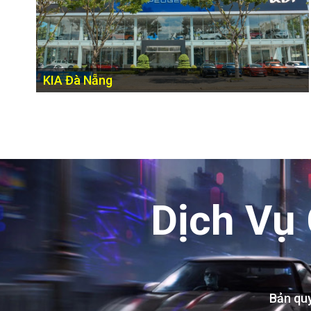
KIA Đà Nẵng
Đường Phạm Văn Đồng, Q. Sơn Trà, Thành Phố Đà Nẵng
Dịch Vụ
Bản qu