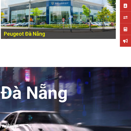
Peugeot Đà Nẵng
Lô 8 Phạm Văn Đồng , Sơn Trà , Đà Nẵng
 Đà Nẵng
n nghiệp