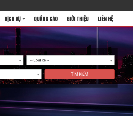
DỊCH VỤ
QUẢNG CÁO
GIỚI THIỆU
LIÊN HỆ
-- Loại xe --
TÌM KIẾM