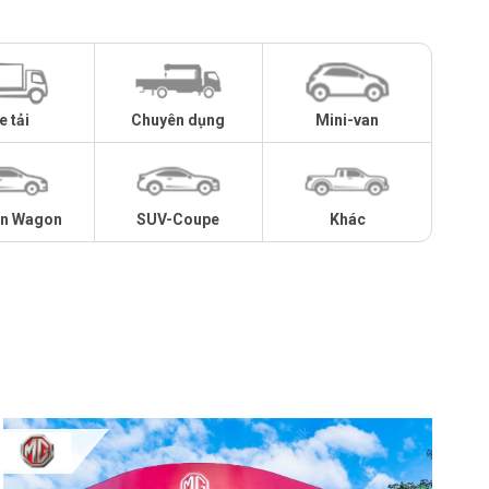
e tải
Chuyên dụng
Mini-van
on Wagon
SUV-Coupe
Khác