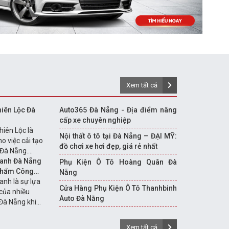
Xem tất cả
hiên Lộc Đà
Auto365 Đà Nẵng - Địa điểm nâng
cấp xe chuyên nghiệp
hiên Lộc là
Nội thất ô tô tại Đà Nẵng – ĐẠI MỸ:
ho việc cải tạo
đồ chơi xe hơi đẹp, giá rẻ nhất
i Đà Nẵng.
ên nâng cấp
Xanh Đà Nẵng
Phụ Kiện Ô Tô Hoàng Quân Đà
thất cho cả
Phẩm Công
Nẵng
 cũ đã xuống
anh là sự lựa
Cửa Hàng Phụ Kiện Ô Tô Thanhbinh
hiếc xe mới
của nhiều
Auto Đà Nẵng
ốn thay đổi
Đà Nẵng khi
t, hình dáng
à trang trí
ác hạng mục
Xem tất cả