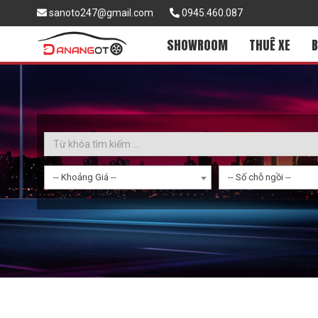
sanoto247@gmail.com
0945.460.087
SHOWROOM
THUÊ XE
B
-- Khoảng Giá --
-- Số chỗ ngồi --