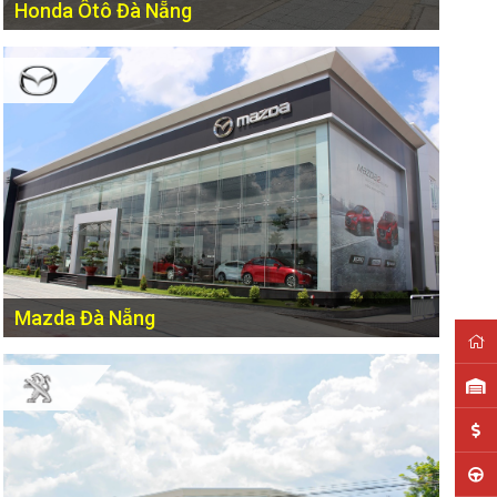
Honda Ôtô Đà Nẵng
178 đường 2/9 - P. Hòa Cường Bắc, Q. Hải Châu, TP. Đà
Nẵng
Mazda Đà Nẵng
Tổ 14 Đường Phạm Văn Đồng, Phường An Hải Bắc, Quận
Sơn Trà, Thành phố Đà Nẵng