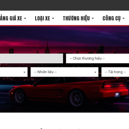
ẢNG GIÁ XE
LOẠI XE
THƯƠNG HIỆU
CÔNG CỤ
-- Chọn thương hiệu --
-- Nhiên liệu --
-- Tải trọng --