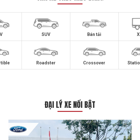
V
SUV
Bán tải
X
tible
Roadster
Crossover
Stati
ĐẠI LÝ XE NỔI BẬT