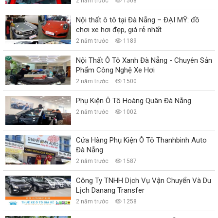
2 năm trước
1508
Nội thất ô tô tại Đà Nẵng – ĐẠI MỸ: đồ
chơi xe hơi đẹp, giá rẻ nhất
2 năm trước
1189
Nội Thất Ô Tô Xanh Đà Nẵng - Chuyên Sản
Phẩm Công Nghệ Xe Hơi
2 năm trước
1500
Phụ Kiện Ô Tô Hoàng Quân Đà Nẵng
2 năm trước
1002
Cửa Hàng Phụ Kiện Ô Tô Thanhbinh Auto
Đà Nẵng
2 năm trước
1587
Công Ty TNHH Dịch Vụ Vận Chuyển Và Du
Lịch Danang Transfer
2 năm trước
1258