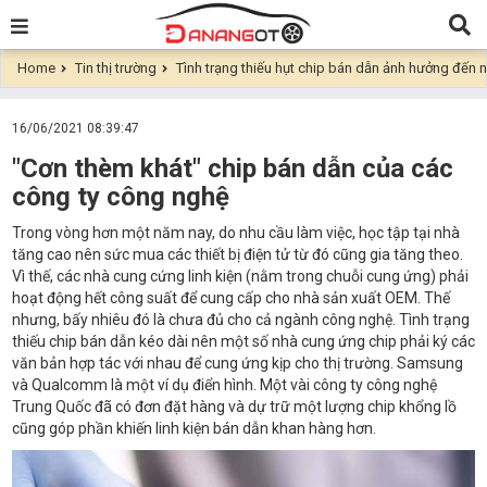
Home
Tin thị trường
Tình trạng thiếu hụt chip bán dẫn ảnh hưởng đến 
16/06/2021 08:39:47
"Cơn thèm khát" chip bán dẫn của các
công ty công nghệ
Trong vòng hơn một năm nay, do nhu cầu làm việc, học tập tại nhà
tăng cao nên sức mua các thiết bị điện tử từ đó cũng gia tăng theo.
Vì thế, các nhà cung cứng linh kiện (nằm trong chuỗi cung ứng) phải
hoạt động hết công suất để cung cấp cho nhà sản xuất OEM. Thế
nhưng, bấy nhiêu đó là chưa đủ cho cả ngành công nghệ. Tình trạng
thiếu chip bán dẫn kéo dài nên một số nhà cung ứng chip phải ký các
văn bản hợp tác với nhau để cung ứng kịp cho thị trường. Samsung
và Qualcomm là một ví dụ điển hình. Một vài công ty công nghệ
Trung Quốc đã có đơn đặt hàng và dự trữ một lượng chip khổng lồ
cũng góp phần khiến linh kiện bán dẫn khan hàng hơn.