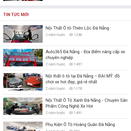
TIN TỨC MỚI
Nội Thất Ô tô Thiên Lộc Đà Nẵng
2 năm trước
1246
Auto365 Đà Nẵng - Địa điểm nâng cấp xe
chuyên nghiệp
2 năm trước
1497
Nội thất ô tô tại Đà Nẵng – ĐẠI MỸ: đồ
chơi xe hơi đẹp, giá rẻ nhất
2 năm trước
1178
Nội Thất Ô Tô Xanh Đà Nẵng - Chuyên Sản
Phẩm Công Nghệ Xe Hơi
2 năm trước
1491
Phụ Kiện Ô Tô Hoàng Quân Đà Nẵng