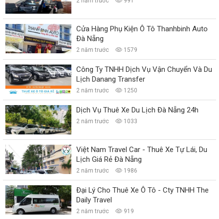
2 năm trước
991
Cửa Hàng Phụ Kiện Ô Tô Thanhbinh Auto
Đà Nẵng
2 năm trước
1579
Công Ty TNHH Dịch Vụ Vận Chuyển Và Du
Lịch Danang Transfer
2 năm trước
1250
Dịch Vụ Thuê Xe Du Lịch Đà Nẵng 24h
2 năm trước
1033
Việt Nam Travel Car - Thuê Xe Tự Lái, Du
Lịch Giá Rẻ Đà Nẵng
2 năm trước
1986
Đại Lý Cho Thuê Xe Ô Tô - Cty TNHH The
Daily Travel
2 năm trước
919