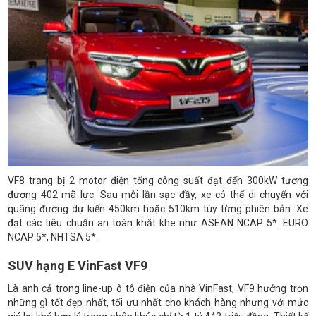
VF8 trang bị 2 motor điện tổng công suất đạt đến 300kW tương
đương 402 mã lực. Sau mỗi lần sạc đầy, xe có thể di chuyển với
quãng đường dự kiến 450km hoặc 510km tùy từng phiên bản. Xe
đạt các tiêu chuẩn an toàn khắt khe như ASEAN NCAP 5*. EURO
NCAP 5*, NHTSA 5*.
SUV hạng E VinFast VF9
Là anh cả trong line-up ô tô điện của nhà VinFast, VF9 hưởng trọn
những gì tốt đẹp nhất, tối ưu nhất cho khách hàng nhưng với mức