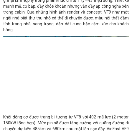
giá lại khá hợp lý trong phân khúc chỉ từ 1 tỷ 443 triệu đồng. Thiết kế
mạnh mẽ, cơ bắp, đầy khỏe khoắn nhưng vẫn đầy ắp công nghệ bên
trong cabin. Qua những hình ảnh render và concept, VF9 như một
ngôi nhà biệt thự thu nhỏ có thể di chuyển được, màu nội thất đậm
tính trang nhã, sang trọng, dẫn dắt cung bậc cảm xúc cho khách
hàng.
Khối động cơ được trang bị tương tự VF8 với 402 mã lực (2 motor
150kW tổng hợp). Mức pin sẽ được tăng cường với quãng đường di
chuyển dự kiến 485km và 680km sau một lần sạc đầy. VinFast VF9