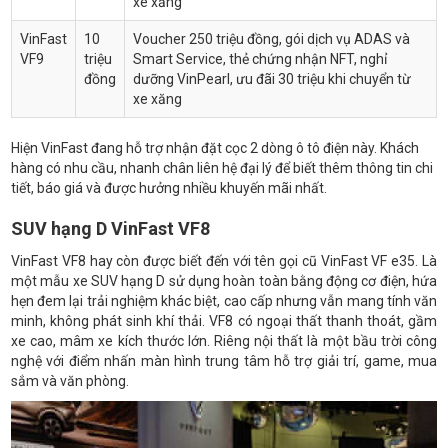
xe xăng
VinFast
10
Voucher 250 triệu đồng, gói dịch vụ ADAS và
VF9
triệu
Smart Service, thẻ chứng nhận NFT, nghỉ
đồng
dưỡng VinPearl, ưu đãi 30 triệu khi chuyển từ
xe xăng
Hiện VinFast đang hỗ trợ nhận đặt cọc 2 dòng ô tô điện này. Khách
hàng có nhu cầu, nhanh chân liên hệ đại lý để biết thêm thông tin chi
tiết, báo giá và được hưởng nhiều khuyến mãi nhất.
SUV hạng D VinFast VF8
VinFast VF8 hay còn được biết đến với tên gọi cũ VinFast VF e35. Là
một mẫu xe SUV hạng D sử dụng hoàn toàn bằng động cơ điện, hứa
hẹn đem lại trải nghiệm khác biệt, cao cấp nhưng vẫn mang tính văn
minh, không phát sinh khí thải. VF8 có ngoại thất thanh thoát, gầm
xe cao, mâm xe kích thước lớn. Riêng nội thất là một bầu trời công
nghệ với điểm nhấn màn hình trung tâm hỗ trợ giải trí, game, mua
sắm và văn phòng.