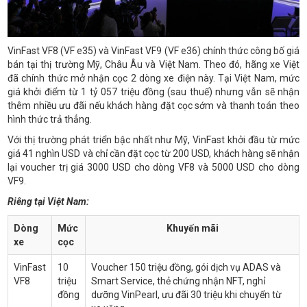
VinFast VF8 (VF e35) và VinFast VF9 (VF e36) chính thức công bố giá
bán tại thị trường Mỹ, Châu Âu và Việt Nam. Theo đó, hãng xe Việt
đã chính thức mở nhận cọc 2 dòng xe điện này. Tại Việt Nam, mức
giá khởi điểm từ 1 tỷ 057 triệu đồng (sau thuế) nhưng vẫn sẽ nhận
thêm nhiều ưu đãi nếu khách hàng đặt cọc sớm và thanh toán theo
hình thức trả thẳng.
Với thị trường phát triển bậc nhất như Mỹ, VinFast khởi đầu từ mức
giá 41 nghìn USD và chỉ cần đặt cọc từ 200 USD, khách hàng sẽ nhận
lại voucher trị giá 3000 USD cho dòng VF8 và 5000 USD cho dòng
VF9.
Riêng tại Việt Nam:
Dòng
Mức
Khuyến mãi
xe
cọc
VinFast
10
Voucher 150 triệu đồng, gói dịch vụ ADAS và
VF8
triệu
Smart Service, thẻ chứng nhận NFT, nghỉ
đồng
dưỡng VinPearl, ưu đãi 30 triệu khi chuyển từ