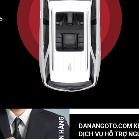
ời
DANANGOTO.COM K
DỊCH VỤ HỖ TRỢ NG