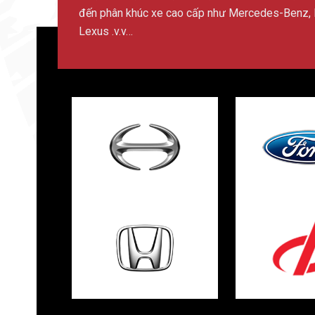
đến phân khúc xe cao cấp như Mercedes-Benz, 
Lexus .v.v…