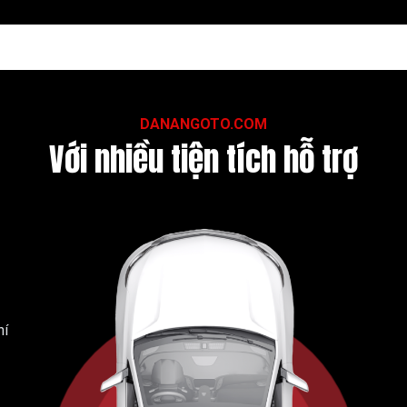
DANANGOTO.COM
Với nhiều tiện tích hỗ trợ
hí