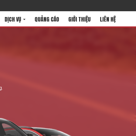
DỊCH VỤ
QUẢNG CÁO
GIỚI THIỆU
LIÊN HỆ
g.