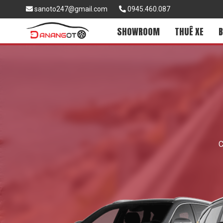
sanoto247@gmail.com
0945.460.087
SHOWROOM
THUÊ XE
B
C