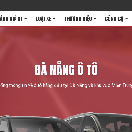
ẢNG GIÁ XE
LOẠI XE
THƯƠNG HIỆU
CÔNG CỤ
ĐÀ NẴNG Ô TÔ
ổng thông tin về ô tô hàng đầu tại Đà Nẵng và khu vực Miền Trun