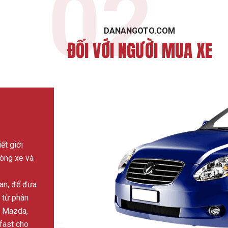
02.
DANANGOTO.COM
ĐỐI VỚI NGƯỜI MUA XE
ết giới
dòng xe và
an, để đưa
 từ phân
, Mazda,
fast cho