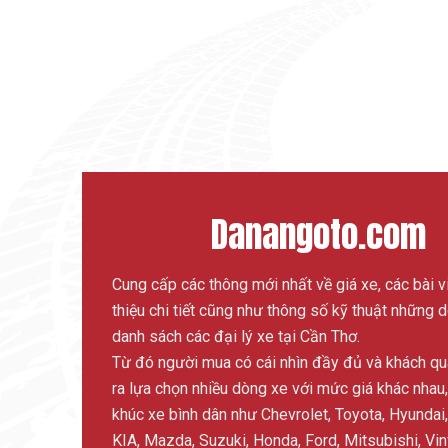
Danangoto.com
Cung cấp các thông mới nhất về giá xe, các bài vi
thiệu chi tiết cũng như thông số kỹ thuật những 
danh sách các đại lý xe tại Cần Thơ.
Từ đó người mua có cái nhìn đầy đủ và khách qu
ra lựa chọn nhiều dòng xe với mức giá khác nhau,
khúc xe bình dân như Chevrolet, Toyota, Hyundai
KIA, Mazda, Suzuki, Honda, Ford, Mitsubishi, Vin