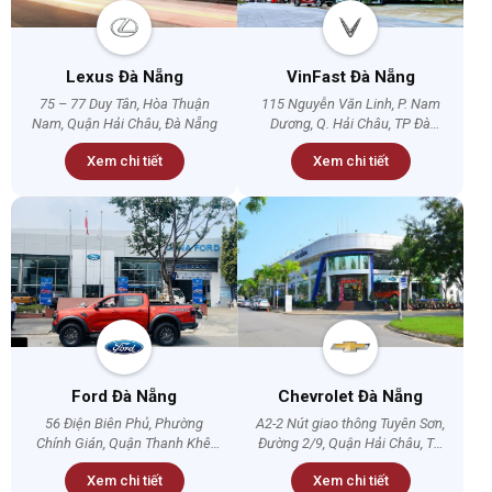
Lexus Đà Nẵng
VinFast Đà Nẵng
75 – 77 Duy Tân, Hòa Thuận
115 Nguyễn Văn Linh, P. Nam
Nam, Quận Hải Châu, Đà Nẵng
Dương, Q. Hải Châu, TP Đà
Nẵng
Xem chi tiết
Xem chi tiết
Ford Đà Nẵng
Chevrolet Đà Nẵng
56 Điện Biên Phủ, Phường
A2-2 Nút giao thông Tuyên Sơn,
Chính Gián, Quận Thanh Khê,
Đường 2/9, Quận Hải Châu, TP.
Đà Nẵng
Đà Nẵng
Xem chi tiết
Xem chi tiết