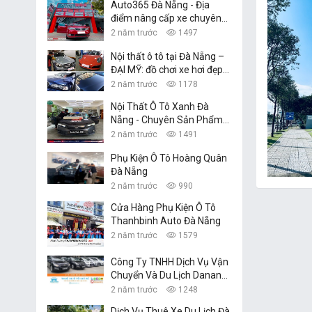
Auto365 Đà Nẵng - Địa
điểm nâng cấp xe chuyên
nghiệp
2 năm trước
1497
Nội thất ô tô tại Đà Nẵng –
ĐẠI MỸ: đồ chơi xe hơi đẹp,
giá rẻ nhất
2 năm trước
1178
Nội Thất Ô Tô Xanh Đà
Nẵng - Chuyên Sản Phẩm
Công Nghệ Xe Hơi
2 năm trước
1491
Phụ Kiện Ô Tô Hoàng Quân
Đà Nẵng
2 năm trước
990
Cửa Hàng Phụ Kiện Ô Tô
Thanhbinh Auto Đà Nẵng
2 năm trước
1579
Công Ty TNHH Dịch Vụ Vận
Chuyển Và Du Lịch Danang
Transfer
2 năm trước
1248
Dịch Vụ Thuê Xe Du Lịch Đà