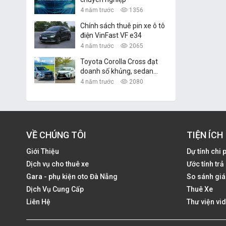
4 năm trước
1356
Chính sách thuê pin xe ô tô
điện VinFast VF e34
4 năm trước
2065
Toyota Corolla Cross đạt
doanh số khủng, sedan
hạng B Toyota Vios vững
4 năm trước
2080
ngôi vàng
VỀ CHÚNG TÔI
TIỆN ÍCH
Giới Thiệu
Dự tính chi 
Dịch vụ cho thuê xe
Ước tính tr
Gara - phụ kiện oto Đà Nẵng
So sánh giá
Dịch Vụ Cung Cấp
Thuê Xe
Liên Hệ
Thư viện vi