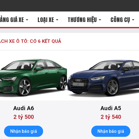
ẢNG GIÁ XE
LOẠI XE
THƯƠNG HIỆU
CÔNG CỤ
CH XE Ô TÔ: CÓ
6
KẾT QUẢ
Audi A6
Audi A5
2 tỷ 500
2 tỷ 540
Nhận báo giá
Nhận báo giá