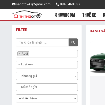
sanoto247@gmail.com
0945.460.087
SHOWROOM
THUÊ XE
B
FILTER
DANH SÁ
×
Audi
-- Khoảng giá --
-- Nhiên liệu --