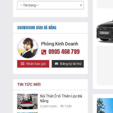
-- Tải trọng --
SHOWROOM AUDI ĐÀ NẴNG
Phòng Kinh Doanh
0905 468 789
Nhận báo giá
Đăng ký lái thử
TIN TỨC MỚI
Nội Thất Ô tô Thiên Lộc Đà
Nẵng
2 năm trước
1246