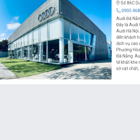
Số 86C Du
0905 468
Audi Đà Nẵn
Đây là Audi 
Audi Hà Nội
đến khách h
dịch vụ cao 
Phường Hòa 
Đà Nẵng. Au
tế khắt khe 
sở vật chất,