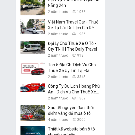
Nẵng 24h
2 năm trước
1033
Việt Nam Travel Car - Thuê
Xe Tự Lái, Du Lịch Giá Rẻ Đà
Nẵng
2 năm trước
1986
Đại Lý Cho Thuê Xe Ô Tô -
Cty TNHH The Daily Travel
2 năm trước
918
Top 5 Địa Chỉ Dịch Vụ Cho
Thuê Xe Uy Tín Tại Đà
Nẵng
2 năm trước
3345
Công Ty Du Lịch Hoàng Phú
An - Dịch Vụ Cho Thuê Xe
Ô Tô Tự Lái, Xe Du Lịch Đà
2 năm trước
1369
Nẵng
Sau tết nguyên đán: thời
điểm vàng để mua ô tô
4 năm trước
2000
Thiết kế website bán ô tô
chuyên nghiệp