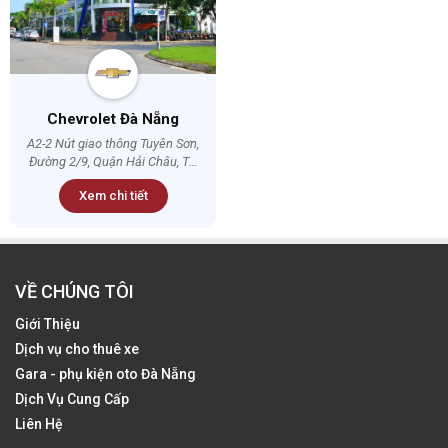
Chevrolet Đà Nẵng
A2-2 Nút giao thông Tuyên Sơn,
Đường 2/9, Quận Hải Châu, TP.
Đà Nẵng
Xem chi tiết
VỀ CHÚNG TÔI
Giới Thiệu
Dịch vụ cho thuê xe
Gara - phụ kiện oto Đà Nẵng
Dịch Vụ Cung Cấp
Liên Hệ