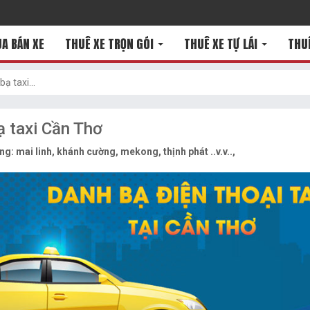
A BÁN XE
THUÊ XE TRỌN GÓI
THUÊ XE TỰ LÁI
THU
ạ taxi...
ạ taxi Cần Thơ
: mai linh, khánh cường, mekong, thịnh phát ..v.v..,