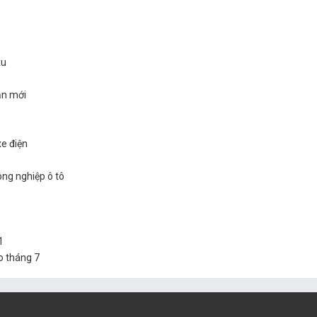
Âu
ản mới
xe điện
ông nghiệp ô tô
1
o tháng 7