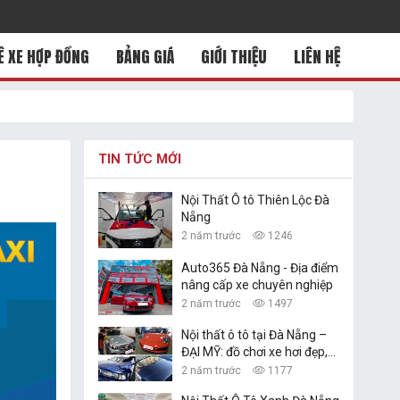
Ê XE HỢP ĐỒNG
BẢNG GIÁ
GIỚI THIỆU
LIÊN HỆ
TIN TỨC MỚI
Nội Thất Ô tô Thiên Lộc Đà
Nẵng
2 năm trước
1246
Auto365 Đà Nẵng - Địa điểm
nâng cấp xe chuyên nghiệp
2 năm trước
1497
Nội thất ô tô tại Đà Nẵng –
ĐẠI MỸ: đồ chơi xe hơi đẹp,
giá rẻ nhất
2 năm trước
1177