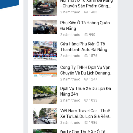
Nội Thất Ô Tô Xanh Đà Nẵng
- Chuyên Sản Phẩm Công
Nghệ Xe Hơi
2 năm trước
1485
Phụ Kiện Ô Tô Hoàng Quân
Đà Nẵng
2 năm trước
990
Cửa Hàng Phụ Kiện Ô Tô
Thanhbinh Auto Đà Nẵng
2 năm trước
1576
Công Ty TNHH Dịch Vụ Vận
Chuyển Và Du Lịch Danang
Transfer
2 năm trước
1247
Dịch Vụ Thuê Xe Du Lịch Đà
Nẵng 24h
2 năm trước
1033
Việt Nam Travel Car - Thuê
Xe Tự Lái, Du Lịch Giá Rẻ Đà
Nẵng
2 năm trước
1986
Đại Lý Cho Thuê Xe Ô Tô -