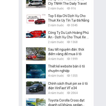
Cty TNHH The Daily Travel
2 năm trước
916
Top 5 Địa Chỉ Dịch Vụ Cho
Thuê Xe Uy Tín Tại Đà Nẵng
2 năm trước
3345
Công Ty Du Lịch Hoàng Phú
An - Dịch Vụ Cho Thuê Xe Ô
Tô Tự Lái, Xe Du Lịch Đà
2 năm trước
1368
Nẵng
Sau tết nguyên đán: thời
điểm vàng để mua ô tô
4 năm trước
1999
Thiết kế website bán ô tô
chuyên nghiệp
4 năm trước
1355
Chính sách thuê pin xe ô tô
điện VinFast VF e34
4 năm trước
2064
Toyota Corolla Cross đạt
doanh số khủng, sedan