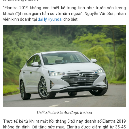
"Elantra 2019 không còn thiết kế trung tính như trước nên lượng
khách đặt mua giảm hẳn so với năm ngoái", Nguyễn Văn Sơn, nhân
viên kinh doanh tại
đại lý Hyundai
cho biết.
Thiết kế của Elantra được trẻ hóa.
Thực tế, kể từ khi ra mắt hồi tháng 5 tới nay, doanh số Elantra 2019
không ổn định. Để tăng sức mua, Elantra được giảm giá từ 35-45