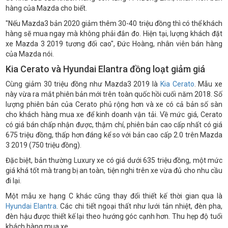
hàng của Mazda cho biết.
"Nếu Mazda3 bản 2020 giảm thêm 30-40 triệu đồng thì có thể khách
hàng sẽ mua ngay mà không phải đắn đo. Hiện tại, lượng khách đặt
xe Mazda 3 2019 tương đối cao", Đức Hoàng, nhân viên bán hàng
của Mazda nói.
Kia Cerato và Hyundai Elantra đồng loạt giảm giá
Cùng giảm 30 triệu đồng như Mazda3 2019 là
Kia Cerato
. Mẫu xe
này vừa ra mắt phiên bản mới trên toàn quốc hồi cuối năm 2018. Số
lượng phiên bản của Cerato phủ rộng hơn và xe có cả bản số sàn
cho khách hàng mua xe để kinh doanh vận tải. Về mức giá, Cerato
có giá bán chấp nhận được, thậm chí, phiên bản cao cấp nhất có giá
675 triệu đồng, thấp hơn đáng kể so với bản cao cấp 2.0 trên Mazda
3 2019 (750 triệu đồng).
Đặc biệt, bản thường Luxury xe có giá dưới 635 triệu đồng, một mức
giá khá tốt mà trang bị an toàn, tiện nghi trên xe vừa đủ cho nhu cầu
đi lại.
Một mẫu xe hạng C khác cũng thay đổi thiết kế thời gian qua là
Hyundai Elantra
. Các chi tiết ngoại thất như lưới tản nhiệt, đèn pha,
đèn hậu được thiết kế lại theo hướng góc cạnh hơn. Thu hẹp độ tuổi
khách hàng mua xe.