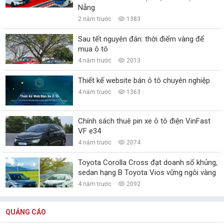
Nẵng
2 năm trước
1383
Sau tết nguyên đán: thời điểm vàng để
mua ô tô
4 năm trước
2013
Thiết kế website bán ô tô chuyên nghiệp
4 năm trước
1363
Chính sách thuê pin xe ô tô điện VinFast
VF e34
4 năm trước
2074
Toyota Corolla Cross đạt doanh số khủng,
sedan hạng B Toyota Vios vững ngôi vàng
4 năm trước
2092
QUẢNG CÁO