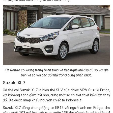
Kia Rondo có lượng trang bị an toàn và tiện nghi khá đầy đủ so với giá
bán và so với các đối thủ trong cùng phân khúc.
Suzuki XL7
Có thể coi Suzuki XL7 là biến thể SUV của chiếc MPV Suzuki Ertiga,
với khoảng sáng gầm tốt hơn, cùng một số chi tiết thiết kế được thay
đổi. Xe được nhập khẩu nguyên chiếc từ Indonesia.
Suzuki XL7 dùng chung động cơ KB15 với người anh em Ertiga, cho
công suất 103 mã lực, mô-men xoắn 138 Nm cùng hộp số tự động 4