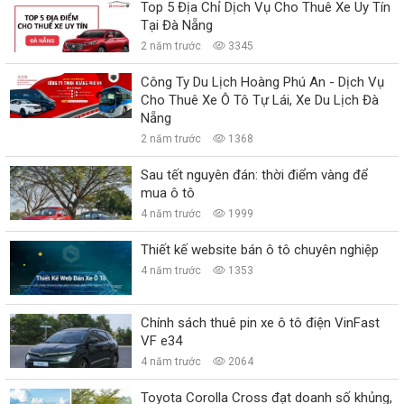
Top 5 Địa Chỉ Dịch Vụ Cho Thuê Xe Uy Tín
Tại Đà Nẵng
2 năm trước
3345
Công Ty Du Lịch Hoàng Phú An - Dịch Vụ
Cho Thuê Xe Ô Tô Tự Lái, Xe Du Lịch Đà
Nẵng
2 năm trước
1368
Sau tết nguyên đán: thời điểm vàng để
mua ô tô
4 năm trước
1999
Thiết kế website bán ô tô chuyên nghiệp
4 năm trước
1353
Chính sách thuê pin xe ô tô điện VinFast
VF e34
4 năm trước
2064
Toyota Corolla Cross đạt doanh số khủng,