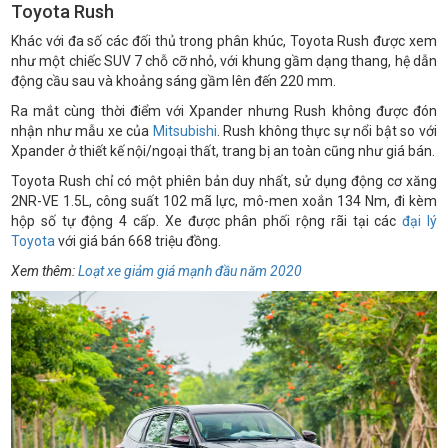
Toyota Rush
Khác với đa số các đối thủ trong phân khúc, Toyota Rush được xem
như một chiếc SUV 7 chỗ cỡ nhỏ, với khung gầm dạng thang, hệ dẫn
động cầu sau và khoảng sáng gầm lên đến 220 mm.
Ra mắt cùng thời điểm với Xpander nhưng Rush không được đón
nhận như mẫu xe của
Mitsubishi
. Rush không thực sự nổi bật so với
Xpander ở thiết kế nội/ngoại thất, trang bị an toàn cũng như giá bán.
Toyota Rush chỉ có một phiên bản duy nhất, sử dụng động cơ xăng
2NR-VE 1.5L, công suất 102 mã lực, mô-men xoắn 134 Nm, đi kèm
hộp số tự động 4 cấp. Xe được phân phối rộng rãi tại các
đại lý
Toyota
với giá bán 668 triệu đồng.
Xem thêm:
Loạt xe giảm giá mạnh đầu năm 2020