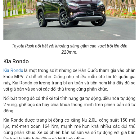
Toyota Rush nổi bật với khoảng sáng gầm cao vượt trội lên đến
220mm.
Kia Rondo
Kia Rondo
là một trong số ít những xe Hàn Quốc tham gia vào phân
khúc MPV 7 chỗ cỡ nhỏ. Giống như nhiều mẫu ôtô tới từ quốc gia
này, Kia Rondo có lượng trang bị an toàn và tiện nghi khá đầy đủ so
với giá bán và so với các đối thủ trong cùng phân khúc.
Nổi bật trong đó có thể kể tới tính năng ga tự động, điều hòa tự động
2 vùng, ghế bọc da hay chìa khóa thông minh trên phiên bản số tự
động.
Kia Rondo được trang bị động cơ xăng Nu 2.0L, công suất 150 mã
lực, mô-men xoắn 164 Nm, mạnh mẽ hơn khá nhiều các đối thủ
cùng phân khúc. Xe có phiên bản số sàn và số tự động với giá bán
lần lượt là 585 triệu đồng và 669 triệu đồng.