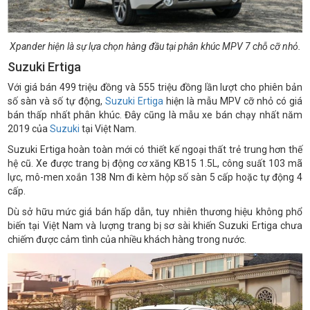
Xpander hiện là sự lựa chọn hàng đầu tại phân khúc MPV 7 chỗ cỡ nhỏ.
Suzuki Ertiga
Với giá bán 499 triệu đồng và 555 triệu đồng lần lượt cho phiên bản
số sàn và số tự động,
Suzuki Ertiga
hiện là mẫu MPV cỡ nhỏ có giá
bán thấp nhất phân khúc. Đây cũng là mẫu xe bán chạy nhất năm
2019 của
Suzuki
tại Việt Nam.
Suzuki Ertiga hoàn toàn mới có thiết kế ngoại thất trẻ trung hơn thế
hệ cũ. Xe được trang bị động cơ xăng KB15 1.5L, công suất 103 mã
lực, mô-men xoắn 138 Nm đi kèm hộp số sàn 5 cấp hoặc tự động 4
cấp.
Dù sở hữu mức giá bán hấp dẫn, tuy nhiên thương hiệu không phổ
biến tại Việt Nam và lượng trang bị sơ sài khiến Suzuki Ertiga chưa
chiếm được cảm tình của nhiều khách hàng trong nước.