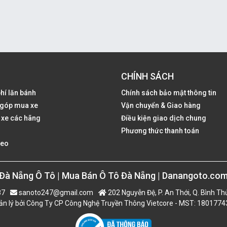
CHÍNH SÁCH
phí lăn bánh
Chính sách bảo mật thông tin
ả góp mua xe
Vận chuyển & Giao hàng
 xe các hãng
Điều kiện giao dịch chung
Phương thức thanh toán
deo
Đà Nẵng Ô Tô | Mua Bán Ô Tô Đà Nẵng | Danangoto.co
87
sanoto247@gmail.com
202 Nguyễn Đệ, P. An Thới, Q. Bình Th
n lý bởi Công Ty CP Công Nghệ Truyền Thông Vietcore - MST: 180177