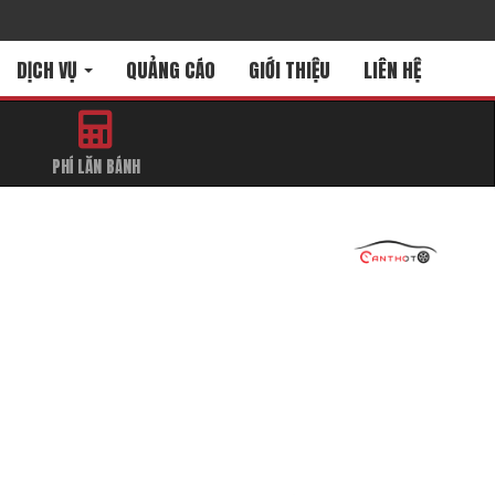
DỊCH VỤ
QUẢNG CÁO
GIỚI THIỆU
LIÊN HỆ
PHÍ LĂN BÁNH