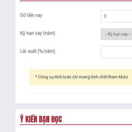
Số tiền vay
Kỳ hạn vay (năm)
Lãi suất (%/năm)
* Công cụ tính toán chỉ mang tính chất tham khảo
Ý KIẾN BẠN ĐỌC