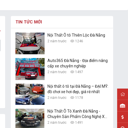
TIN TỨC MỚI
Nội Thất Ô tô Thiên Lộc Đà Nẵng
2 năm trước
1246
Auto365 Đà Nẵng - Địa điểm nâng
cấp xe chuyên nghiệp
2 năm trước
1497
Nội thất ô tô tại Đà Nẵng – ĐẠI MỸ:
đồ chơi xe hơi đẹp, giá rẻ nhất
2 năm trước
1178
Nội Thất Ô Tô Xanh Đà Nẵng -
Chuyên Sản Phẩm Công Nghệ Xe
Hơi
2 năm trước
1491