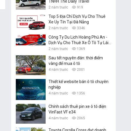
TNHH The Daily Travel
2 năm trước
919
Top 5 Địa Chỉ Dịch Vụ Cho Thuê
Xe Uy Tín Tại Đà Nẵng
2 năm trước
3346
Công Ty Du Lịch Hoàng Phú An -
Dịch Vụ Cho Thuê Xe Ô Tô Tự Lái,
Xe Du Lịch Đà Nẵng
2 năm trước
1369
Sau tết nguyên đán: thời điểm
vàng để mua ô tô
4 năm trước
2001
Thiết kế website bán ô tô chuyên
nghiệp
4 năm trước
1356
Chính sách thuê pin xe ô tô điện
VinFast VF e34
4 năm trước
2065
Toyota Corolla Cross đạt doanh