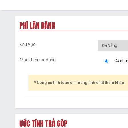
PHÍ LĂN BÁNH
Khu vực
Mục đích sử dụng
Cá nhâ
* Công cụ tính toán chỉ mang tính chất tham khảo
ƯỚC TÍNH TRẢ GÓP