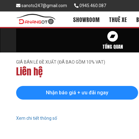
sanoto247@gmail.com
0945.460.087
SHOWROOM
THUÊ XE
B
TỔNG QUAN
GIÁ BÁN LẺ ĐỀ XUẤT (ĐÃ BAO GỒM 10% VAT)
Liên hệ
Nhận báo giá + ưu đãi ngay
Xem chi tiết thông số