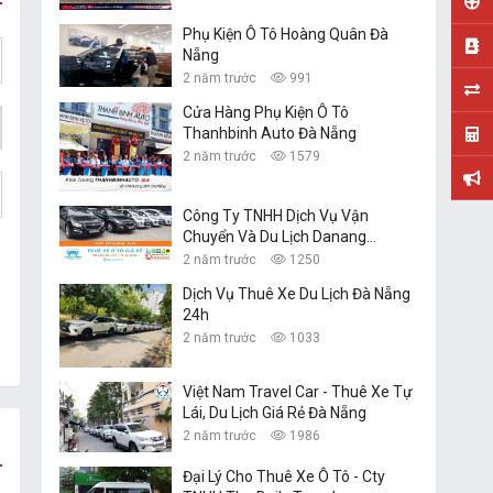
Phụ Kiện Ô Tô Hoàng Quân Đà
Nẵng
2 năm trước
991
Cửa Hàng Phụ Kiện Ô Tô
Thanhbinh Auto Đà Nẵng
2 năm trước
1579
Công Ty TNHH Dịch Vụ Vận
Chuyển Và Du Lịch Danang
Transfer
2 năm trước
1250
Dịch Vụ Thuê Xe Du Lịch Đà Nẵng
24h
2 năm trước
1033
Việt Nam Travel Car - Thuê Xe Tự
Lái, Du Lịch Giá Rẻ Đà Nẵng
2 năm trước
1986
Đại Lý Cho Thuê Xe Ô Tô - Cty