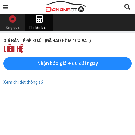
Tổng quan
Phí lăn bánh
GIÁ BÁN LẺ ĐỀ XUẤT (ĐÃ BAO GỒM 10% VAT)
LIÊN HỆ
Nhận báo giá + ưu đãi ngay
Xem chi tiết thông số