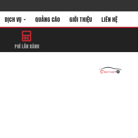
DỊCH VỤ
QUẢNG CÁO
GIỚI THIỆU
LIÊN HỆ
PHÍ LĂN BÁNH