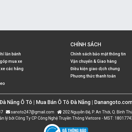
CHÍNH SÁCH
phí lăn bánh
Chính sách bảo mật thông tin
ả góp mua xe
Vận chuyển & Giao hàng
 xe các hãng
Điều kiện giao dịch chung
Phương thức thanh toán
deo
Đà Nẵng Ô Tô | Mua Bán Ô Tô Đà Nẵng | Danangoto.co
87
sanoto247@gmail.com
202 Nguyễn Đệ, P. An Thới, Q. Bình Th
n lý bởi Công Ty CP Công Nghệ Truyền Thông Vietcore - MST: 180177