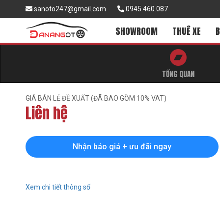
sanoto247@gmail.com
0945.460.087
SHOWROOM
THUÊ XE
B
TỔNG QUAN
GIÁ BÁN LẺ ĐỀ XUẤT (ĐÃ BAO GỒM 10% VAT)
Liên hệ
Nhận báo giá + ưu đãi ngay
Xem chi tiết thông số