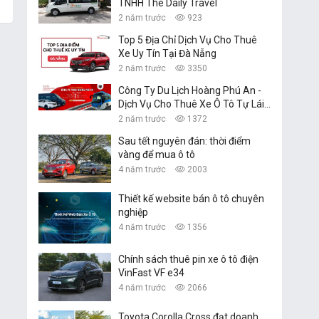
TNHH The Daily Travel
2 năm trước
923
Top 5 Địa Chỉ Dịch Vụ Cho Thuê
Xe Uy Tín Tại Đà Nẵng
2 năm trước
3350
Công Ty Du Lịch Hoàng Phú An -
Dịch Vụ Cho Thuê Xe Ô Tô Tự Lái,
Xe Du Lịch Đà Nẵng
2 năm trước
1372
Sau tết nguyên đán: thời điểm
vàng để mua ô tô
4 năm trước
2003
Thiết kế website bán ô tô chuyên
nghiệp
4 năm trước
1356
Chính sách thuê pin xe ô tô điện
VinFast VF e34
4 năm trước
2066
Toyota Corolla Cross đạt doanh