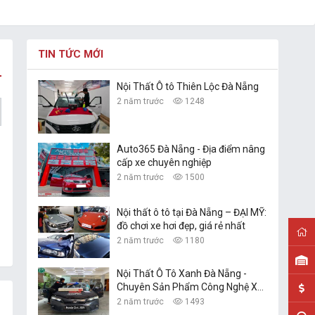
TIN TỨC MỚI
Nội Thất Ô tô Thiên Lộc Đà Nẵng
2 năm trước
1248
Auto365 Đà Nẵng - Địa điểm nâng
cấp xe chuyên nghiệp
2 năm trước
1500
Nội thất ô tô tại Đà Nẵng – ĐẠI MỸ:
đồ chơi xe hơi đẹp, giá rẻ nhất
2 năm trước
1180
Nội Thất Ô Tô Xanh Đà Nẵng -
Chuyên Sản Phẩm Công Nghệ Xe
Hơi
2 năm trước
1493