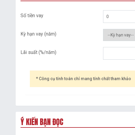
Số tiền vay
Kỳ hạn vay (năm)
Lãi suất (%/năm)
* Công cụ tính toán chỉ mang tính chất tham khảo
Ý KIẾN BẠN ĐỌC