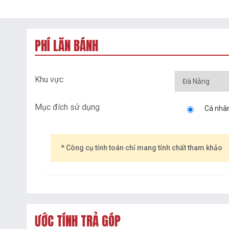
PHÍ LĂN BÁNH
Khu vực
Mục đích sử dụng
Cá nhâ
* Công cụ tính toán chỉ mang tính chất tham khảo
ƯỚC TÍNH TRẢ GÓP