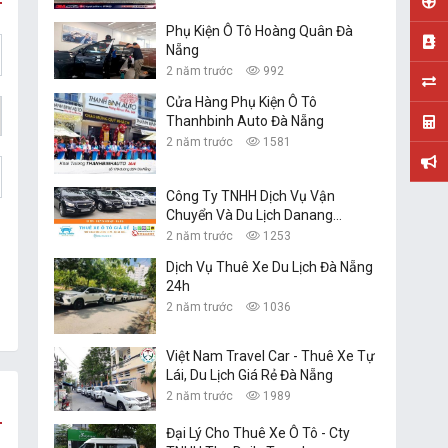
Phụ Kiện Ô Tô Hoàng Quân Đà
Nẵng
2 năm trước
992
Cửa Hàng Phụ Kiện Ô Tô
Thanhbinh Auto Đà Nẵng
2 năm trước
1581
Công Ty TNHH Dịch Vụ Vận
Chuyển Và Du Lịch Danang
Transfer
2 năm trước
1253
Dịch Vụ Thuê Xe Du Lịch Đà Nẵng
24h
2 năm trước
1036
Việt Nam Travel Car - Thuê Xe Tự
Lái, Du Lịch Giá Rẻ Đà Nẵng
2 năm trước
1989
Đại Lý Cho Thuê Xe Ô Tô - Cty