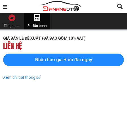
Tổng quan
Phí lăn bánh
GIÁ BÁN LẺ ĐỀ XUẤT (ĐÃ BAO GỒM 10% VAT)
LIÊN HỆ
Nhận báo giá + ưu đãi ngay
Xem chi tiết thông số