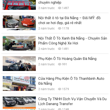
chuyên nghiệp
2 năm trước
1497
Nội thất ô tô tại Đà Nẵng – ĐẠI MỸ: đồ
chơi xe hơi đẹp, giá rẻ nhất
2 năm trước
1178
Nội Thất Ô Tô Xanh Đà Nẵng - Chuyên Sản
Phẩm Công Nghệ Xe Hơi
2 năm trước
1491
Phụ Kiện Ô Tô Hoàng Quân Đà Nẵng
2 năm trước
991
Cửa Hàng Phụ Kiện Ô Tô Thanhbinh Auto
Đà Nẵng
2 năm trước
1579
Công Ty TNHH Dịch Vụ Vận Chuyển Và Du
Lịch Danang Transfer
2 năm trước
1248