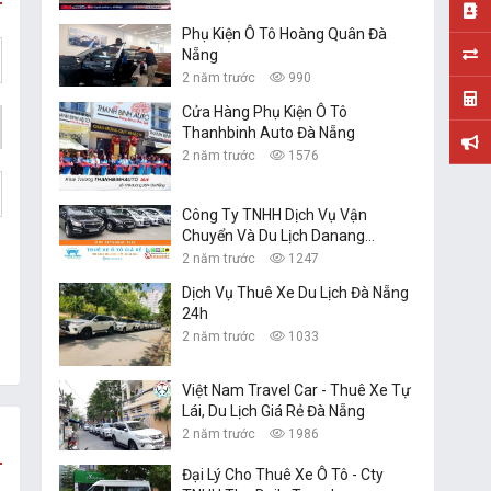
Phụ Kiện Ô Tô Hoàng Quân Đà
Nẵng
2 năm trước
990
Cửa Hàng Phụ Kiện Ô Tô
Thanhbinh Auto Đà Nẵng
2 năm trước
1576
Công Ty TNHH Dịch Vụ Vận
Chuyển Và Du Lịch Danang
Transfer
2 năm trước
1247
Dịch Vụ Thuê Xe Du Lịch Đà Nẵng
24h
2 năm trước
1033
Việt Nam Travel Car - Thuê Xe Tự
Lái, Du Lịch Giá Rẻ Đà Nẵng
2 năm trước
1986
Đại Lý Cho Thuê Xe Ô Tô - Cty