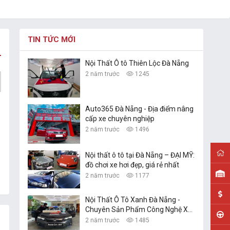
TIN TỨC MỚI
Nội Thất Ô tô Thiên Lộc Đà Nẵng
2 năm trước
1245
Auto365 Đà Nẵng - Địa điểm nâng
cấp xe chuyên nghiệp
2 năm trước
1496
Nội thất ô tô tại Đà Nẵng – ĐẠI MỸ:
đồ chơi xe hơi đẹp, giá rẻ nhất
2 năm trước
1177
Nội Thất Ô Tô Xanh Đà Nẵng -
Chuyên Sản Phẩm Công Nghệ Xe
Hơi
2 năm trước
1485