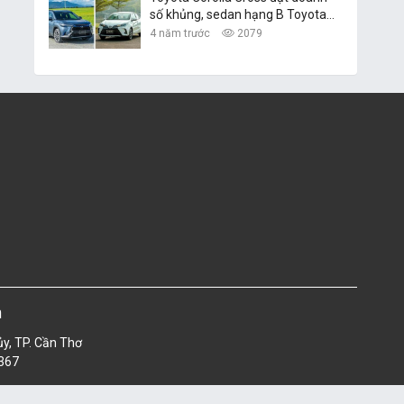
số khủng, sedan hạng B Toyota
Vios vững ngôi vàng
4 năm trước
2079
m
ủy, TP. Cần Thơ
4367