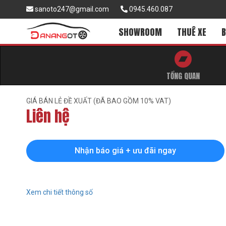
sanoto247@gmail.com
0945.460.087
SHOWROOM
THUÊ XE
B
TỔNG QUAN
GIÁ BÁN LẺ ĐỀ XUẤT (ĐÃ BAO GỒM 10% VAT)
Liên hệ
Nhận báo giá + ưu đãi ngay
Xem chi tiết thông số