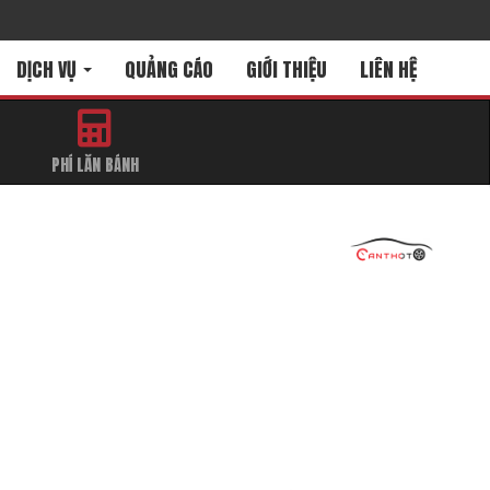
DỊCH VỤ
QUẢNG CÁO
GIỚI THIỆU
LIÊN HỆ
PHÍ LĂN BÁNH