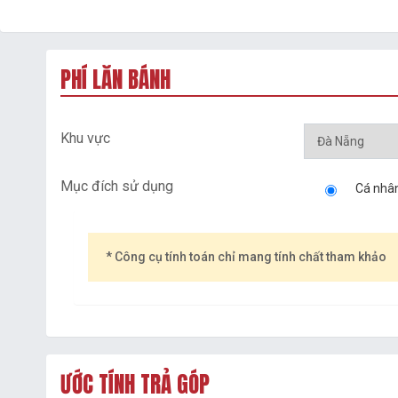
PHÍ LĂN BÁNH
Khu vực
Mục đích sử dụng
Cá nhâ
* Công cụ tính toán chỉ mang tính chất tham khảo
ƯỚC TÍNH TRẢ GÓP