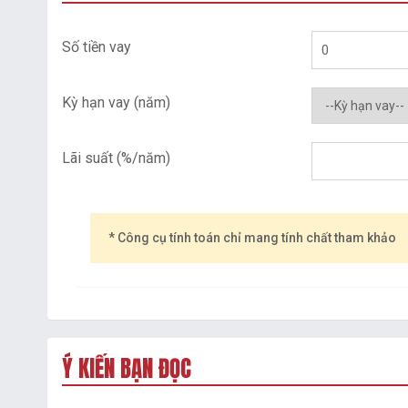
Số tiền vay
Kỳ hạn vay (năm)
Lãi suất (%/năm)
* Công cụ tính toán chỉ mang tính chất tham khảo
Ý KIẾN BẠN ĐỌC