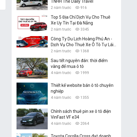
TNHH The Daily Travel
2 năm trước
916
Top 5 Địa Chỉ Dịch Vụ Cho Thuê
Xe Uy Tín Tại Đà Nẵng
2 năm trước
3345
Công Ty Du Lịch Hoàng Phú An -
Dịch Vụ Cho Thuê Xe Ô Tô Tự Lái,
Xe Du Lịch Đà Nẵng
2 năm trước
1368
Sau tết nguyên đán: thời điểm
vàng để mua ô tô
4 năm trước
1999
Thiết kế website bán ô tô chuyên
nghiệp
4 năm trước
1355
Chính sách thuê pin xe ô tô điện
VinFast VF e34
4 năm trước
2064
Toyota Corolla Cross đạt doanh