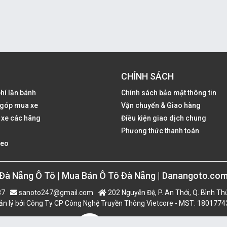
CHÍNH SÁCH
phí lăn bánh
Chính sách bảo mật thông tin
ả góp mua xe
Vận chuyển & Giao hàng
 xe các hãng
Điều kiện giao dịch chung
Phương thức thanh toán
deo
Đà Nẵng Ô Tô | Mua Bán Ô Tô Đà Nẵng | Danangoto.co
87
sanoto247@gmail.com
202 Nguyễn Đệ, P. An Thới, Q. Bình Th
n lý bởi Công Ty CP Công Nghệ Truyền Thông Vietcore - MST: 180177