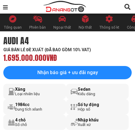
Tổng quan
Phiên bản
Ngoại thất
Nội thất
Thông số kt
Công
AUDI A4
GIÁ BÁN LẺ ĐỀ XUẤT (ĐÃ BAO GỒM 10% VAT)
1.695.000.000VNĐ
Nhận báo giá + ưu đãi ngay
Xăng
Sedan
Loại nhiên liệu
Kiểu dáng
1984cc
Số tự động
Dung tích xilanh
Hộp số
4 chỗ
Nhập khẩu
Số chỗ
Xuất xứ