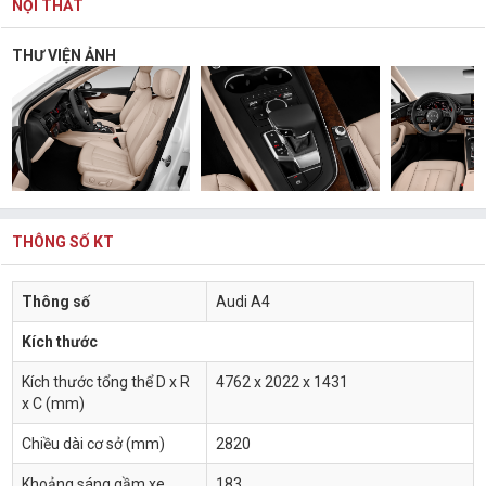
NỘI THẤT
THƯ VIỆN ẢNH
THÔNG SỐ KT
Thông số
Audi A4
Kích thước
Kích thước tổng thể D x R
4762 x 2022 x 1431
x C (mm)
Chiều dài cơ sở (mm)
2820
Khoảng sáng gầm xe
183