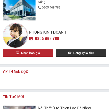
Nẵng
0905 468 789
PHÒNG KINH DOANH
0905 468 789
Nhận báo giá
Đăng ký lái thử
Ý KIẾN BẠN ĐỌC
TIN TỨC MỚI
Nội Thất Ô tô Thiên Lộc Đà Nẵng