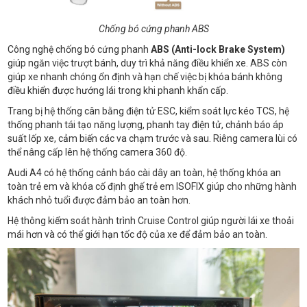
Chống bó cứng phanh ABS
Công nghệ chống bó cứng phanh
ABS (Anti-lock Brake System)
giúp ngăn việc trượt bánh, duy trì khả năng điều khiển xe. ABS còn
giúp xe nhanh chóng ổn định và hạn chế việc bị khóa bánh không
điều khiển được hướng lái trong khi phanh khẩn cấp.
Trang bị hệ thống cân bằng điện tử ESC, kiểm soát lực kéo TCS, hệ
thống phanh tái tạo năng lượng, phanh tay điện tử, chảnh báo áp
suất lốp xe, cảm biến các va chạm trước và sau. Riêng camera lùi có
thể nâng cấp lên hệ thống camera 360 độ.
Audi A4 có hệ thống cảnh báo cài dây an toàn, hệ thống khóa an
toàn trẻ em và khóa cố định ghế trẻ em ISOFIX giúp cho những hành
khách nhỏ tuổi được đảm bảo an toàn hơn.
Hệ thông kiểm soát hành trình Cruise Control giúp người lái xe thoải
mái hơn và có thể giới hạn tốc độ của xe để đảm bảo an toàn.