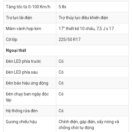
Tăng tốc từ 0-100 Km/h
5.8s
Trợ lực lái điện
Trợ thủy lực điều khiển điện
Mâm vành hợp kim
17'' thiết kế 10 chấu, 7,5 J x 17
Cỡ lốp
225/50 R17
Ngoại thất
Đèn LED phía trước
Có
Đèn LED phía sau
Có
Đèn báo hiệu ứng động
Có
Đèn chạy ban ngày độc
Có
lập
Hệ thống rửa đèn
Có
Gương chiếu hậu
Chỉnh điện, gập điện, sấy nóng và
chống chói tự động