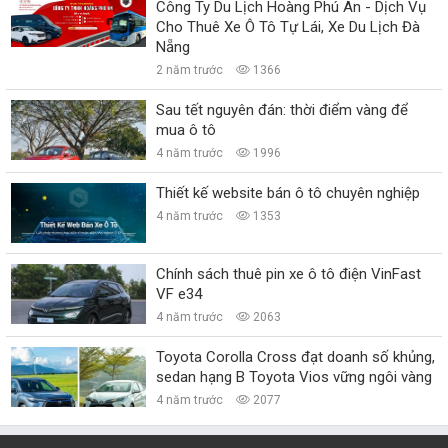
Công Ty Du Lịch Hoàng Phú An - Dịch Vụ
Cho Thuê Xe Ô Tô Tự Lái, Xe Du Lịch Đà
Nẵng
2 năm trước
1366
Sau tết nguyên đán: thời điểm vàng để
mua ô tô
4 năm trước
1996
Thiết kế website bán ô tô chuyên nghiệp
4 năm trước
1353
Chính sách thuê pin xe ô tô điện VinFast
VF e34
4 năm trước
2063
Toyota Corolla Cross đạt doanh số khủng,
sedan hạng B Toyota Vios vững ngôi vàng
4 năm trước
2077