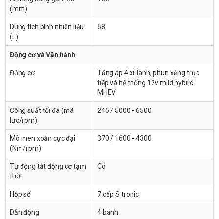
(mm)
Dung tích bình nhiên liệu
58
(L)
Động cơ và Vận hành
Động cơ
Tăng áp 4 xi-lanh, phun xăng trực
tiếp và hệ thống 12v mild hybird
MHEV
Công suất tối đa (mã
245 / 5000 - 6500
lực/rpm)
Mô men xoắn cực đại
370 / 1600 - 4300
(Nm/rpm)
Tự động tắt động cơ tạm
Có
thời
Hộp số
7 cấp S tronic
Dẫn động
4 bánh