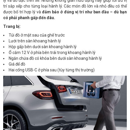
lý và đồ đạc trên xe. Những không gian hữu dụng này giúp tối ưu vị
trí sắp xếp cho từng loại hành lý. Các món đồ lớn và nhỏ đều có thể
được bố trí hợp lý và
đảm bảo ở đúng vị trí như ban đầu – dù bạn
có phải phanh gấp đến đâu.
Trang bị:
Túi đồ ở mặt sau của ghế trước
Lưới trên sàn khoang hành lý
Hộp gấp bên dưới sàn khoang hành lý
Ổ cắm 12 V ở phía bên trái trong khoang hành lý
Ngăn chứa đồ có khóa bên dưới sàn khoang hành lý
Giá để đồ
Hai cổng USB-C ở phía sau (tùy từng thị trường)