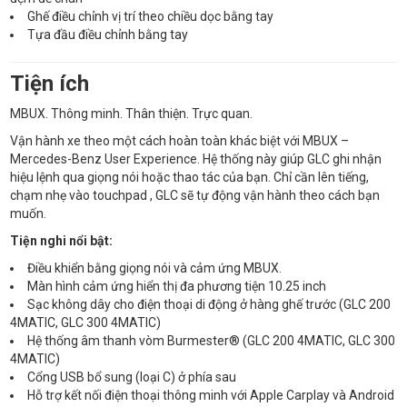
Ghế điều chỉnh vị trí theo chiều dọc bằng tay
Tựa đầu điều chỉnh bằng tay
Tiện ích
MBUX. Thông minh. Thân thiện. Trực quan.
Vận hành xe theo một cách hoàn toàn khác biệt với MBUX –
Mercedes-Benz User Experience. Hệ thống này giúp GLC ghi nhận
hiệu lệnh qua giọng nói hoặc thao tác của bạn. Chỉ cần lên tiếng,
chạm nhẹ vào touchpad , GLC sẽ tự động vận hành theo cách bạn
muốn.
Tiện nghi nổi bật:
Điều khiển bằng giọng nói và cảm ứng MBUX.
Màn hình cảm ứng hiển thị đa phương tiện 10.25 inch
Sạc không dây cho điện thoại di động ở hàng ghế trước (GLC 200
4MATIC, GLC 300 4MATIC)
Hệ thống âm thanh vòm Burmester® (GLC 200 4MATIC, GLC 300
4MATIC)
Cổng USB bổ sung (loại C) ở phía sau
Hỗ trợ kết nối điện thoại thông minh với Apple Carplay và Android