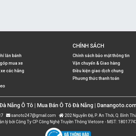
CHÍNH SÁCH
phí lăn bánh
Chính sách bảo mật thông tin
ả góp mua xe
Vận chuyển & Giao hàng
 xe các hãng
Điều kiện giao dịch chung
Phương thức thanh toán
deo
Đà Nẵng Ô Tô | Mua Bán Ô Tô Đà Nẵng | Danangoto.co
87
sanoto247@gmail.com
202 Nguyễn Đệ, P. An Thới, Q. Bình Th
n lý bởi Công Ty CP Công Nghệ Truyền Thông Vietcore - MST: 180177