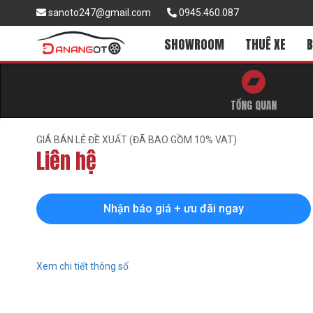
sanoto247@gmail.com
0945.460.087
SHOWROOM
THUÊ XE
B
TỔNG QUAN
GIÁ BÁN LẺ ĐỀ XUẤT (ĐÃ BAO GỒM 10% VAT)
Liên hệ
Nhận báo giá + ưu đãi ngay
Xem chi tiết thông số