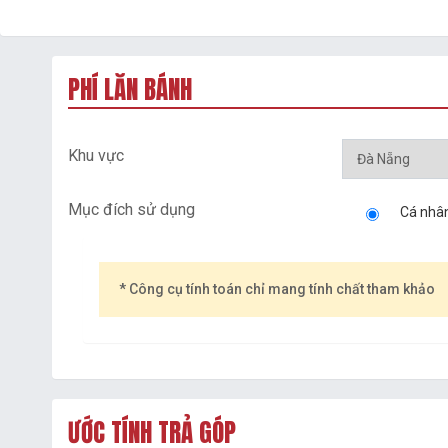
PHÍ LĂN BÁNH
Khu vực
Mục đích sử dụng
Cá nhâ
* Công cụ tính toán chỉ mang tính chất tham khảo
ƯỚC TÍNH TRẢ GÓP