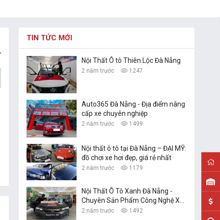
TIN TỨC MỚI
Nội Thất Ô tô Thiên Lộc Đà Nẵng
2 năm trước
1247
Auto365 Đà Nẵng - Địa điểm nâng
cấp xe chuyên nghiệp
2 năm trước
1499
Nội thất ô tô tại Đà Nẵng – ĐẠI MỸ:
đồ chơi xe hơi đẹp, giá rẻ nhất
2 năm trước
1179
Nội Thất Ô Tô Xanh Đà Nẵng -
Chuyên Sản Phẩm Công Nghệ Xe
Hơi
2 năm trước
1492