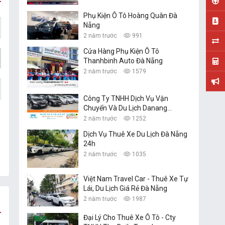
Phụ Kiện Ô Tô Hoàng Quân Đà
Nẵng
2 năm trước
991
Cửa Hàng Phụ Kiện Ô Tô
Thanhbinh Auto Đà Nẵng
2 năm trước
1579
Công Ty TNHH Dịch Vụ Vận
Chuyển Và Du Lịch Danang
Transfer
2 năm trước
1252
Dịch Vụ Thuê Xe Du Lịch Đà Nẵng
24h
2 năm trước
1035
Việt Nam Travel Car - Thuê Xe Tự
Lái, Du Lịch Giá Rẻ Đà Nẵng
2 năm trước
1987
Đại Lý Cho Thuê Xe Ô Tô - Cty