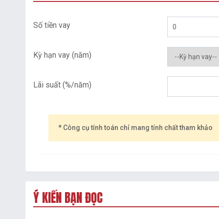
Số tiền vay
Kỳ hạn vay (năm)
Lãi suất (%/năm)
* Công cụ tính toán chỉ mang tính chất tham khảo
Ý KIẾN BẠN ĐỌC