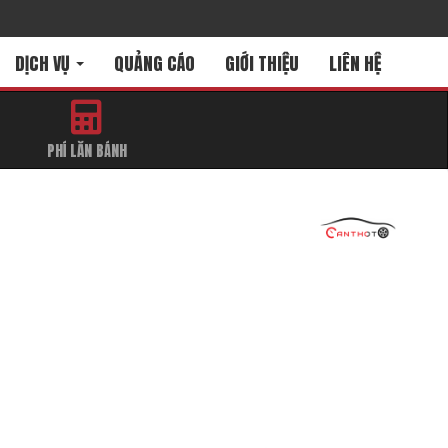
DỊCH VỤ
QUẢNG CÁO
GIỚI THIỆU
LIÊN HỆ
PHÍ LĂN BÁNH