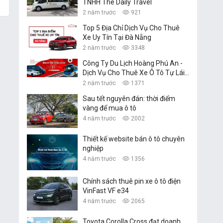
TNHH The Daily Travel
2 năm trước
921
Top 5 Địa Chỉ Dịch Vụ Cho Thuê
Xe Uy Tín Tại Đà Nẵng
2 năm trước
3348
Công Ty Du Lịch Hoàng Phú An -
Dịch Vụ Cho Thuê Xe Ô Tô Tự Lái,
Xe Du Lịch Đà Nẵng
2 năm trước
1371
Sau tết nguyên đán: thời điểm
vàng để mua ô tô
4 năm trước
2002
Thiết kế website bán ô tô chuyên
nghiệp
4 năm trước
1356
Chính sách thuê pin xe ô tô điện
VinFast VF e34
4 năm trước
2065
Toyota Corolla Cross đạt doanh