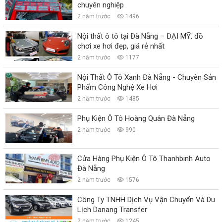
chuyên nghiệp
2 năm trước
1496
Nội thất ô tô tại Đà Nẵng – ĐẠI MỸ: đồ
chơi xe hơi đẹp, giá rẻ nhất
2 năm trước
1177
Nội Thất Ô Tô Xanh Đà Nẵng - Chuyên Sản
Phẩm Công Nghệ Xe Hơi
2 năm trước
1485
Phụ Kiện Ô Tô Hoàng Quân Đà Nẵng
2 năm trước
990
Cửa Hàng Phụ Kiện Ô Tô Thanhbinh Auto
Đà Nẵng
2 năm trước
1576
Công Ty TNHH Dịch Vụ Vận Chuyển Và Du
Lịch Danang Transfer
2 năm trước
1245