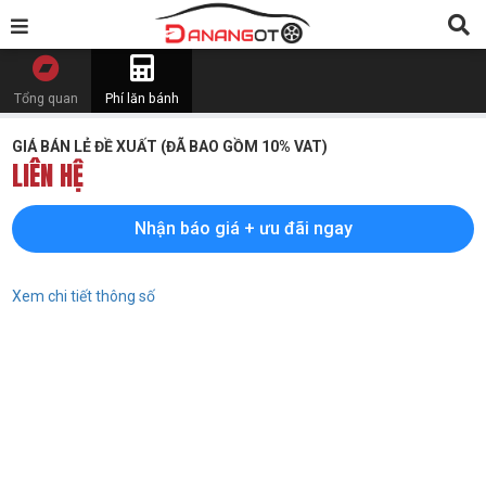
Tổng quan
Phí lăn bánh
GIÁ BÁN LẺ ĐỀ XUẤT (ĐÃ BAO GỒM 10% VAT)
LIÊN HỆ
Nhận báo giá + ưu đãi ngay
Xem chi tiết thông số