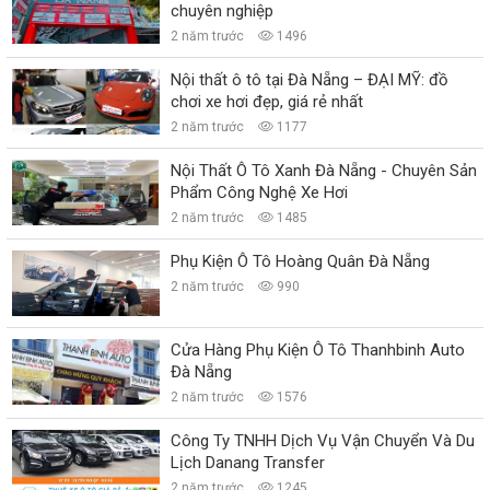
chuyên nghiệp
2 năm trước
1496
Nội thất ô tô tại Đà Nẵng – ĐẠI MỸ: đồ
chơi xe hơi đẹp, giá rẻ nhất
2 năm trước
1177
Nội Thất Ô Tô Xanh Đà Nẵng - Chuyên Sản
Phẩm Công Nghệ Xe Hơi
2 năm trước
1485
Phụ Kiện Ô Tô Hoàng Quân Đà Nẵng
2 năm trước
990
Cửa Hàng Phụ Kiện Ô Tô Thanhbinh Auto
Đà Nẵng
2 năm trước
1576
Công Ty TNHH Dịch Vụ Vận Chuyển Và Du
Lịch Danang Transfer
2 năm trước
1245