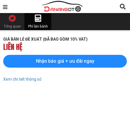
Tổng quan
Phí lăn bánh
GIÁ BÁN LẺ ĐỀ XUẤT (ĐÃ BAO GỒM 10% VAT)
LIÊN HỆ
Nhận báo giá + ưu đãi ngay
Xem chi tiết thông số