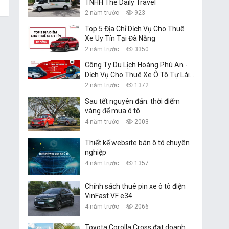
TNHH The Daily Travel
2 năm trước
923
Top 5 Địa Chỉ Dịch Vụ Cho Thuê
Xe Uy Tín Tại Đà Nẵng
2 năm trước
3350
Công Ty Du Lịch Hoàng Phú An -
Dịch Vụ Cho Thuê Xe Ô Tô Tự Lái,
Xe Du Lịch Đà Nẵng
2 năm trước
1372
Sau tết nguyên đán: thời điểm
vàng để mua ô tô
4 năm trước
2003
Thiết kế website bán ô tô chuyên
nghiệp
4 năm trước
1357
Chính sách thuê pin xe ô tô điện
VinFast VF e34
4 năm trước
2066
Toyota Corolla Cross đạt doanh