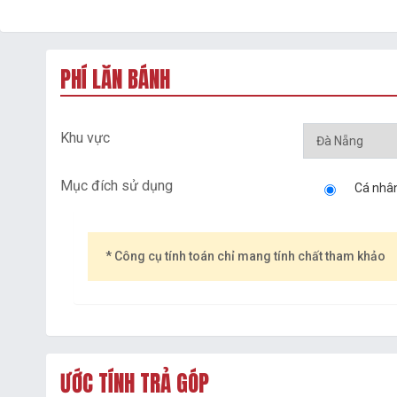
PHÍ LĂN BÁNH
Khu vực
Mục đích sử dụng
Cá nhâ
* Công cụ tính toán chỉ mang tính chất tham khảo
ƯỚC TÍNH TRẢ GÓP