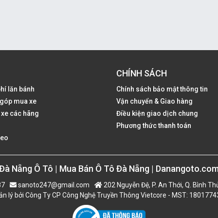
CHÍNH SÁCH
phí lăn bánh
Chính sách bảo mật thông tin
ả góp mua xe
Vận chuyển & Giao hàng
 xe các hãng
Điều kiện giao dịch chung
Phương thức thanh toán
deo
Đà Nẵng Ô Tô | Mua Bán Ô Tô Đà Nẵng | Danangoto.co
87
sanoto247@gmail.com
202 Nguyễn Đệ, P. An Thới, Q. Bình Th
n lý bởi Công Ty CP Công Nghệ Truyền Thông Vietcore - MST: 180177