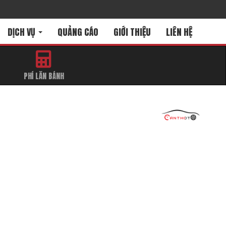
DỊCH VỤ
QUẢNG CÁO
GIỚI THIỆU
LIÊN HỆ
PHÍ LĂN BÁNH