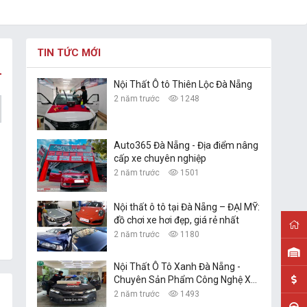
TIN TỨC MỚI
Nội Thất Ô tô Thiên Lộc Đà Nẵng
2 năm trước
1248
Auto365 Đà Nẵng - Địa điểm nâng
cấp xe chuyên nghiệp
2 năm trước
1501
Nội thất ô tô tại Đà Nẵng – ĐẠI MỸ:
đồ chơi xe hơi đẹp, giá rẻ nhất
2 năm trước
1180
Nội Thất Ô Tô Xanh Đà Nẵng -
Chuyên Sản Phẩm Công Nghệ Xe
Hơi
2 năm trước
1493