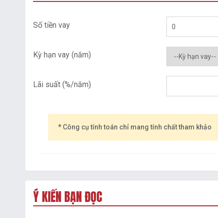
Số tiền vay
Kỳ hạn vay (năm)
Lãi suất (%/năm)
* Công cụ tính toán chỉ mang tính chất tham khảo
Ý KIẾN BẠN ĐỌC