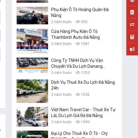
Phụ Kiện Ô Tô Hoàng Quân Đà
Nẵng
2 năm trước
992
Cửa Hàng Phụ Kiện Ô Tô
Thanhbinh Auto Đà Nẵng
2 năm trước
1581
Công Ty TNHH Dịch Vụ Vận
Chuyển Và Du Lịch Danang
Transfer
2 năm trước
1253
Dịch Vụ Thuê Xe Du Lịch Đà Nẵng
24h
2 năm trước
1036
Việt Nam Travel Car - Thuê Xe Tự
Lái, Du Lịch Giá Rẻ Đà Nẵng
2 năm trước
1990
Đại Lý Cho Thuê Xe Ô Tô - Cty