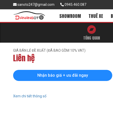
sanoto247@gmail.com
0945.460.087
SHOWROOM
THUÊ XE
B
TỔNG QUAN
GIÁ BÁN LẺ ĐỀ XUẤT (ĐÃ BAO GỒM 10% VAT)
Liên hệ
Nhận báo giá + ưu đãi ngay
Xem chi tiết thông số