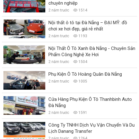
chuyên nghiệp
2 năm trước
1514
Nội thất ô tô tại Đà Nẵng – ĐẠI MỸ: đồ
chơi xe hơi đẹp, giá rẻ nhất
2 năm trước
1193
Nội Thất Ô Tô Xanh Đà Nẵng - Chuyên Sản
Phẩm Công Nghệ Xe Hơi
2 năm trước
1504
Phụ Kiện Ô Tô Hoàng Quân Đà Nẵng
2 năm trước
1005
Cửa Hàng Phụ Kiện Ô Tô Thanhbinh Auto
Đà Nẵng
2 năm trước
1591
Công Ty TNHH Dịch Vụ Vận Chuyển Và Du
Lịch Danang Transfer
2 năm trước
1264