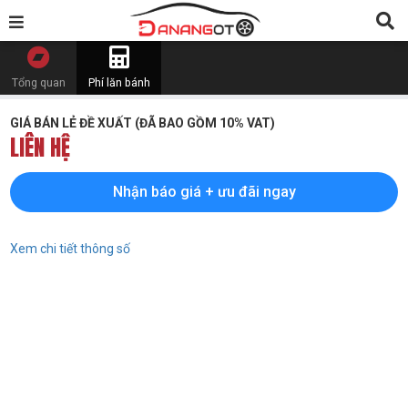
Tổng quan
Phí lăn bánh
GIÁ BÁN LẺ ĐỀ XUẤT (ĐÃ BAO GỒM 10% VAT)
LIÊN HỆ
Nhận báo giá + ưu đãi ngay
Xem chi tiết thông số