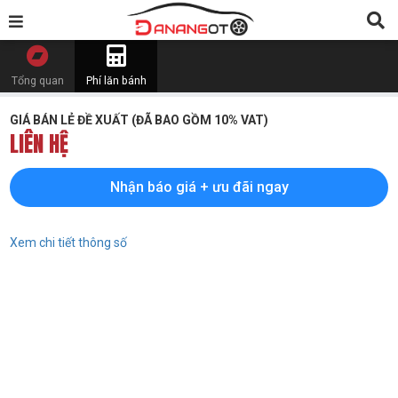
Tổng quan
Phí lăn bánh
GIÁ BÁN LẺ ĐỀ XUẤT (ĐÃ BAO GỒM 10% VAT)
LIÊN HỆ
Nhận báo giá + ưu đãi ngay
Xem chi tiết thông số