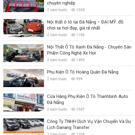
chuyên nghiệp
2 năm trước
1508
Nội thất ô tô tại Đà Nẵng – ĐẠI MỸ: đồ
chơi xe hơi đẹp, giá rẻ nhất
2 năm trước
1186
Nội Thất Ô Tô Xanh Đà Nẵng - Chuyên Sản
Phẩm Công Nghệ Xe Hơi
2 năm trước
1499
Phụ Kiện Ô Tô Hoàng Quân Đà Nẵng
2 năm trước
999
Cửa Hàng Phụ Kiện Ô Tô Thanhbinh Auto
Đà Nẵng
2 năm trước
1587
Công Ty TNHH Dịch Vụ Vận Chuyển Và Du
Lịch Danang Transfer
2 năm trước
1258