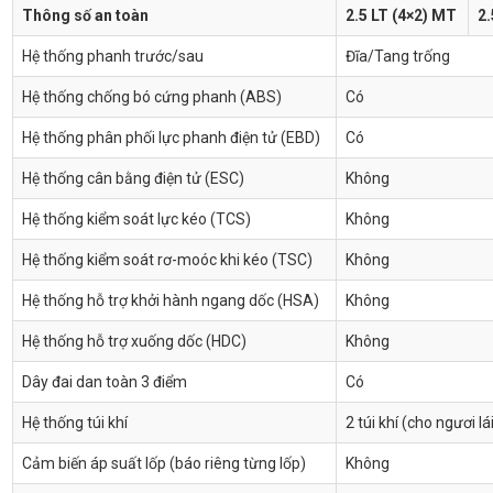
Thông số an toàn
2.5 LT (4×2) MT
2.
Hệ thống phanh trước/sau
Đĩa/Tang trống
Hệ thống chống bó cứng phanh (ABS)
Có
Hệ thống phân phối lực phanh điện tử (EBD)
Có
Hệ thống cân bằng điện tử (ESC)
Không
Hệ thống kiểm soát lực kéo (TCS)
Không
Hệ thống kiểm soát rơ-moóc khi kéo (TSC)
Không
Hệ thống hỗ trợ khởi hành ngang dốc (HSA)
Không
Hệ thống hỗ trợ xuống dốc (HDC)
Không
Dây đai dan toàn 3 điểm
Có
Hệ thống túi khí
2 túi khí (cho ngươi l
Cảm biến áp suất lốp (báo riêng từng lốp)
Không