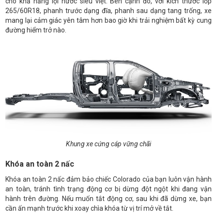
cho khả năng lội nước siêu việt. Bên cạnh đó, với kích thước lốp
265/60R18, phanh trước dạng đĩa, phanh sau dạng tang trống, xe
mang lại cảm giác yên tâm hơn bao giờ khi trải nghiệm bất kỳ cung
đường hiểm trở nào.
Khung xe cứng cáp vững chãi
Khóa an toàn 2 nấc
Khóa an toàn 2 nấc đảm bảo chiếc Colorado của bạn luôn vận hành
an toàn, tránh tình trạng động cơ bị dừng đột ngột khi đang vận
hành trên đường. Nếu muốn tắt động cơ, sau khi đã dừng xe, bạn
cần ấn mạnh trước khi xoay chìa khóa từ vị trí mở về tắt.