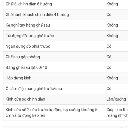
Ghế lái chỉnh điện 6 hướng
Không
Ghế hành khách chỉnh điện 4 hướng
Có
Kệ nghỉ tay hàng ghế sau
Không
Túi đựng đồ lưng ghế trước
Không
Ngăn đựng đồ phía trước
Có
Ghế sau gập phẳng
Có
Băng ghế sau lật 60/40
Có
Hộp đựng kính
Không
Ổ cắm điện hàng ghế trước/sau
Có
Kính cửa sổ chỉnh điện
Lên/xuống 1
Kính cửa sổ 2 cửa trước tự động hạ xuống khoảng 5
Giúp cho tho
cm và tự động kéo lên
màng nhĩ ch