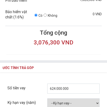
Phí bảo hiểm
Bảo hiểm vật
0 VND
Có
Không
chất (
1.6%
)
Tổng cộng
3,076,300 VND
ƯỚC TÍNH TRẢ GÓP
Số tiền vay
Kỳ hạn vay (năm)