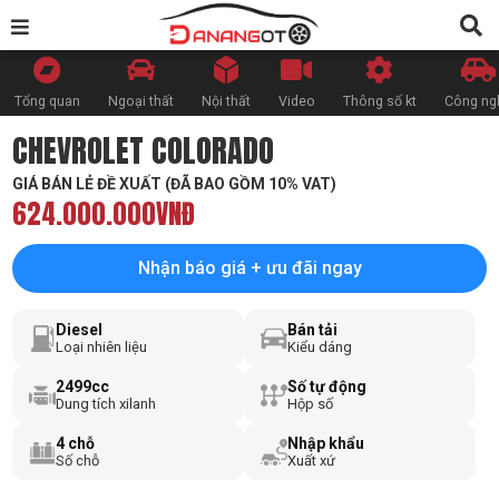
Tổng quan
Ngoại thất
Nội thất
Video
Thông số kt
Công ng
CHEVROLET COLORADO
GIÁ BÁN LẺ ĐỀ XUẤT (ĐÃ BAO GỒM 10% VAT)
624.000.000VNĐ
Nhận báo giá + ưu đãi ngay
Diesel
Bán tải
Loại nhiên liệu
Kiểu dáng
2499cc
Số tự động
Dung tích xilanh
Hộp số
4 chỗ
Nhập khẩu
Số chỗ
Xuất xứ