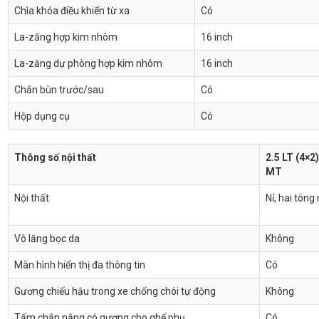
Chìa khóa điều khiển từ xa
Có
La-zăng hợp kim nhôm
16 inch
La-zăng dự phòng hợp kim nhôm
16 inch
Chắn bùn trước/sau
Có
Hộp dụng cụ
Có
Thông số nội thất
2.5 LT (4×2)
MT
Nội thất
Nỉ, hai tôn
Vô lăng bọc da
Không
Màn hình hiển thị đa thông tin
Có
Gương chiếu hậu trong xe chống chói tự động
Không
Tấm chắn nắng có gương cho ghế phụ
Có