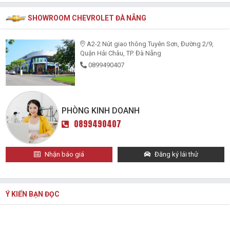
SHOWROOM CHEVROLET ĐÀ NẴNG
A2-2 Nút giao thông Tuyên Sơn, Đường 2/9,
Quận Hải Châu, TP. Đà Nẵng
0899490407
PHÒNG KINH DOANH
0899490407
Nhận báo giá
Đăng ký lái thử
Ý KIẾN BẠN ĐỌC