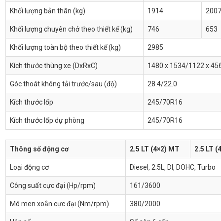
Khối lượng bản thân (kg)
1914
200
Khối lượng chuyên chở theo thiết kế (kg)
746
653
Khối lượng toàn bộ theo thiết kế (kg)
2985
Kích thước thùng xe (DxRxC)
1480 x 1534/1122 x 45
Góc thoát không tải trước/sau (độ)
28.4/22.0
Kích thước lốp
245/70R16
Kích thước lốp dự phòng
245/70R16
Thông số động cơ
2.5 LT (4×2) MT
2.5 LT (
Loại động cơ
Diesel, 2.5L, DI, DOHC, Turbo
Công suất cực đại (Hp/rpm)
161/3600
Mô men xoắn cực đại (Nm/rpm)
380/2000