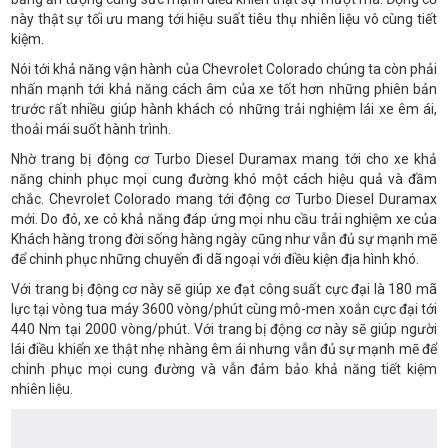
này thật sự tối ưu mang tới hiệu suất tiêu thụ nhiên liệu vô cùng tiết
kiệm.
Nói tới khả năng vận hành của Chevrolet Colorado chúng ta còn phải
nhấn mạnh tới khả năng cách âm của xe tốt hơn những phiên bản
trước rất nhiều giúp hành khách có những trải nghiệm lái xe êm ái,
thoải mái suốt hành trình.
Nhờ trang bị động cơ Turbo Diesel Duramax mang tới cho xe khả
năng chinh phục mọi cung đường khó một cách hiệu quả và đầm
chắc. Chevrolet Colorado mang tới động cơ Turbo Diesel Duramax
mới. Do đó, xe có khả năng đáp ứng mọi nhu cầu trải nghiệm xe của
Khách hàng trong đời sống hàng ngày cũng như vẫn đủ sự mạnh mẽ
để chinh phục những chuyến đi dã ngoại với điều kiện địa hình khó.
Với trang bị động cơ này sẽ giúp xe đạt công suất cực đại là 180 mã
lực tại vòng tua máy 3600 vòng/phút cùng mô-men xoắn cực đại tới
440 Nm tại 2000 vòng/phút. Với trang bị động cơ này sẽ giúp người
lái điều khiển xe thật nhẹ nhàng êm ái nhưng vẫn đủ sự mạnh mẽ để
chinh phục mọi cung đường và vẫn đảm bảo khả năng tiết kiệm
nhiên liệu.