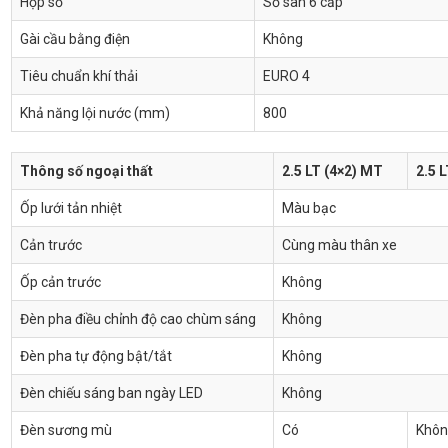
Hộp số
Số sàn 6 cấp
Gài cầu bằng điện
Không
Tiêu chuẩn khí thải
EURO 4
Khả năng lội nước (mm)
800
Thông số ngoại thất
2.5 LT (4×2) MT
2.5 
Ốp lưới tản nhiệt
Màu bạc
Cản trước
Cùng màu thân xe
Ốp cản trước
Không
Đèn pha điều chỉnh độ cao chùm sáng
Không
Đèn pha tự động bật/tắt
Không
Đèn chiếu sáng ban ngày LED
Không
Đèn sương mù
Có
Khôn