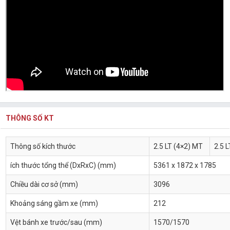
THÔNG SỐ KT
Thông số kích thước
2.5 LT (4×2) MT
2.5 
ích thước tổng thể (DxRxC) (mm)
5361 x 1872 x 1785
Chiều dài cơ sở (mm)
3096
Khoảng sáng gầm xe (mm)
212
Vệt bánh xe trước/sau (mm)
1570/1570