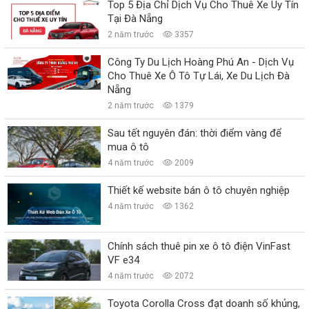
Top 5 Địa Chỉ Dịch Vụ Cho Thuê Xe Uy Tín
Tại Đà Nẵng
2 năm trước
3357
Công Ty Du Lịch Hoàng Phú An - Dịch Vụ
Cho Thuê Xe Ô Tô Tự Lái, Xe Du Lịch Đà
Nẵng
2 năm trước
1379
Sau tết nguyên đán: thời điểm vàng để
mua ô tô
4 năm trước
2009
Thiết kế website bán ô tô chuyên nghiệp
4 năm trước
1362
Chính sách thuê pin xe ô tô điện VinFast
VF e34
4 năm trước
2072
Toyota Corolla Cross đạt doanh số khủng,