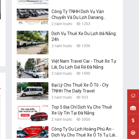
Công Ty TNHH Dịch Vụ Vận
Chuyển Và Du Lịch Danang
Transfer
2 năm trước
1253
Dịch Vụ Thuê Xe Du Lịch Đà Nẵng
24h
2 năm trước
1036
Việt Nam Travel Car - Thuê Xe Tự
Lái, Du Lịch Giá Rẻ Đà Nẵng
2 năm trước
1990
Đại Lý Cho Thuê Xe Ô Tô - Cty
TNHH The Daily Travel
2 năm trước
923
Top 5 Địa Chỉ Dịch Vụ Cho Thuê
Xe Uy Tín Tại Đà Nẵng
2 năm trước
3350
Công Ty Du Lịch Hoàng Phú An -
Dịch Vụ Cho Thuê Xe Ô Tô Tự Lái,