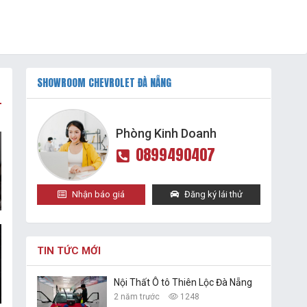
SHOWROOM CHEVROLET ĐÀ NẴNG
Phòng Kinh Doanh
0899490407
Nhận báo giá
Đăng ký lái thử
TIN TỨC MỚI
Nội Thất Ô tô Thiên Lộc Đà Nẵng
2 năm trước
1248