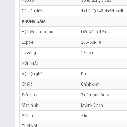
Hộp số
Số tự động 6 cấp
Gài cầu điện
4 chế độ 4×2, 4x4H, 4x4L
KHUNG GẦM
Hệ thống treo sau
Liên kết 5 điểm
Lốp xe
265/60R18
La zăng
18inch
NỘI THẤT
Vật liệu ghế
Da
Ghế lái
Chỉnh điện
Điều hoà
2 dàn lạnh Auto
Màn hình
Mylink 8inch
Số loa
7 loa
TIỆN NGHI