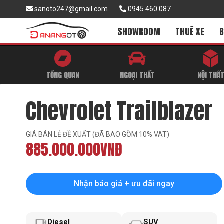
sanoto247@gmail.com
0945.460.087
SHOWROOM
THUÊ XE
B
TỔNG QUAN
NGOẠI THẤT
NỘI THẤ
Chevrolet Trailblazer
GIÁ BÁN LẺ ĐỀ XUẤT (ĐÃ BAO GỒM 10% VAT)
885.000.000VNĐ
Nhận báo giá + ưu đãi ngay
Diesel
SUV