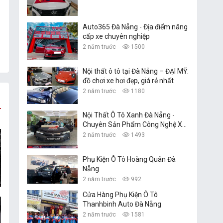
Auto365 Đà Nẵng - Địa điểm nâng
cấp xe chuyên nghiệp
2 năm trước
1500
Nội thất ô tô tại Đà Nẵng – ĐẠI MỸ:
đồ chơi xe hơi đẹp, giá rẻ nhất
2 năm trước
1180
Nội Thất Ô Tô Xanh Đà Nẵng -
Chuyên Sản Phẩm Công Nghệ Xe
Hơi
2 năm trước
1493
Phụ Kiện Ô Tô Hoàng Quân Đà
Nẵng
2 năm trước
992
Cửa Hàng Phụ Kiện Ô Tô
Thanhbinh Auto Đà Nẵng
2 năm trước
1581