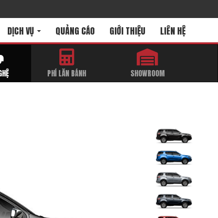
DỊCH VỤ
QUẢNG CÁO
GIỚI THIỆU
LIÊN HỆ
GHỆ
PHÍ LĂN BÁNH
SHOWROOM