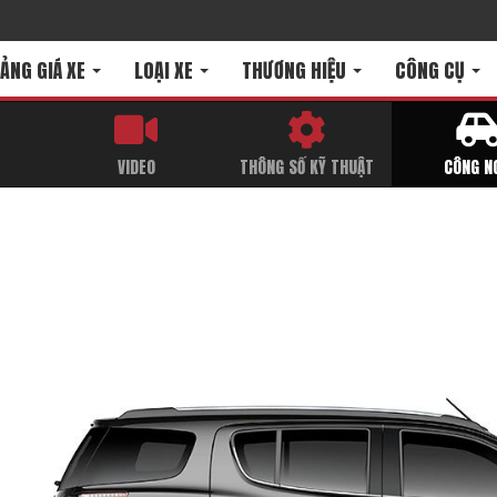
ẢNG GIÁ XE
LOẠI XE
THƯƠNG HIỆU
CÔNG CỤ
T
VIDEO
THÔNG SỐ KỸ THUẬT
CÔNG N