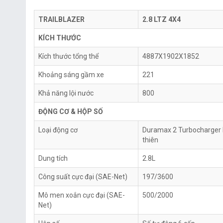
TRAILBLAZER
2.8 LTZ 4X4
KÍCH THƯỚC
Kích thước tổng thể
4887X1902X1852
Khoảng sáng gầm xe
221
Khả năng lội nước
800
ĐỘNG CƠ & HỘP SỐ
Loại động cơ
Duramax 2 Turbocharger 
thiên
Dung tích
2.8L
Công suất cực đại (SAE-Net)
197/3600
Mô men xoắn cực đại (SAE-
500/2000
Net)