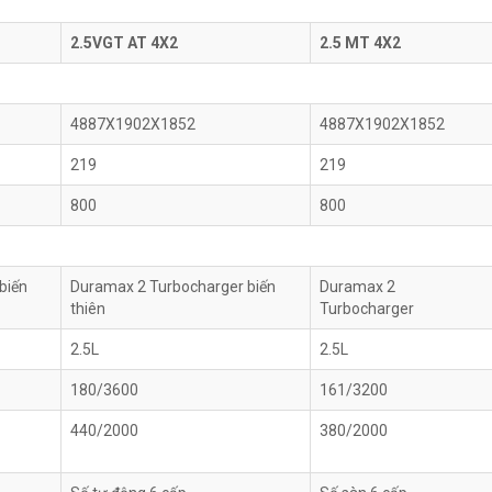
2.5VGT AT 4X2
2.5 MT 4X2
4887X1902X1852
4887X1902X1852
219
219
800
800
biến
Duramax 2 Turbocharger biến
Duramax 2
thiên
Turbocharger
2.5L
2.5L
180/3600
161/3200
440/2000
380/2000