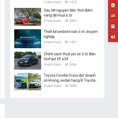
Xe Du Lịch Đà Nẵng
2 năm trước
1372
Sau tết nguyên đán: thời điểm
vàng để mua ô tô
4 năm trước
2003
Thiết kế website bán ô tô chuyên
nghiệp
4 năm trước
1357
Chính sách thuê pin xe ô tô điện
VinFast VF e34
4 năm trước
2066
Toyota Corolla Cross đạt doanh
số khủng, sedan hạng B Toyota
Vios vững ngôi vàng
4 năm trước
2083