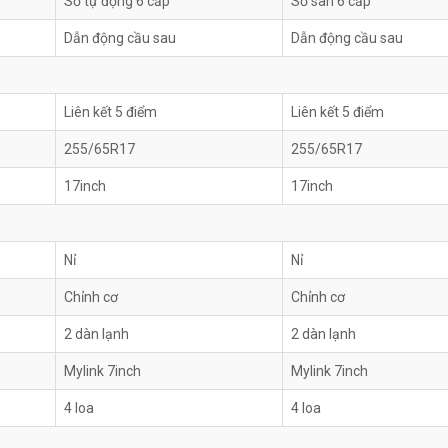
Số tự động 6 cấp
Số sàn 6 cấp
Dẫn động cầu sau
Dẫn động cầu sau
Liên kết 5 điểm
Liên kết 5 điểm
255/65R17
255/65R17
17inch
17inch
Nỉ
Nỉ
Chỉnh cơ
Chỉnh cơ
2 dàn lạnh
2 dàn lạnh
Mylink 7inch
Mylink 7inch
4 loa
4 loa