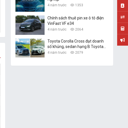
4 năm trước
1353
Chính sách thuê pin xe ô tô điện
VinFast VF e34
4 năm trước
2064
Toyota Corolla Cross đạt doanh
số khủng, sedan hạng B Toyota
Vios vững ngôi vàng
4 năm trước
2079