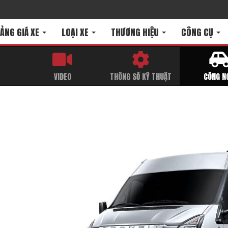
ẢNG GIÁ XE
LOẠI XE
THƯƠNG HIỆU
CÔNG CỤ
T
VIDEO
THÔNG SỐ KỸ THUẬT
CÔNG N