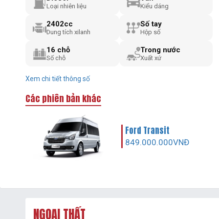
Loại nhiên liệu
Kiểu dáng
2402cc
Số tay
Dung tích xilanh
Hộp số
16 chỗ
Trong nước
Số chỗ
Xuất xứ
Xem chi tiết thông số
Các phiên bản khác
Ford Transit
849.000.000VNĐ
NGOẠI THẤT