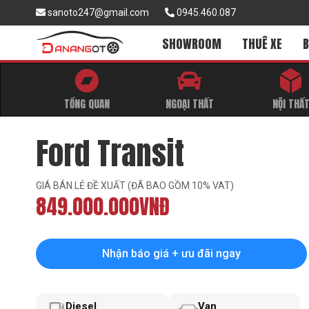
sanoto247@gmail.com
0945.460.087
SHOWROOM
THUÊ XE
B
TỔNG QUAN
NGOẠI THẤT
NỘI THẤ
Ford Transit
GIÁ BÁN LẺ ĐỀ XUẤT (ĐÃ BAO GỒM 10% VAT)
849.000.000VNĐ
Nhận báo giá + ưu đãi ngay
Diesel
Van