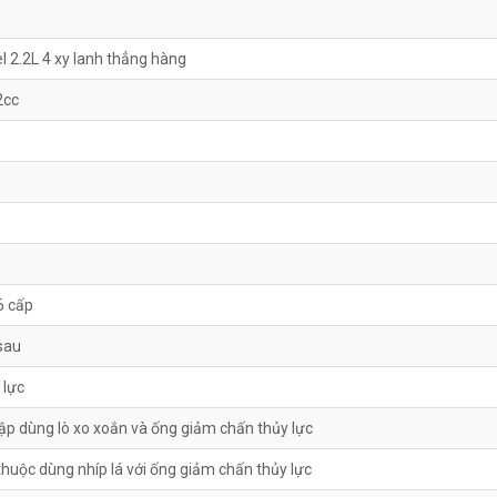
l 2.2L 4 xy lanh thẳng hàng
2cc
6 cấp
sau
 lực
lập dùng lò xo xoắn và ống giảm chấn thủy lực
huộc dùng nhíp lá với ống giảm chấn thủy lực