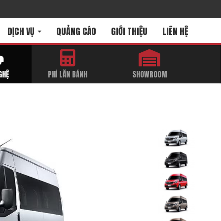
DỊCH VỤ
QUẢNG CÁO
GIỚI THIỆU
LIÊN HỆ
GHỆ
PHÍ LĂN BÁNH
SHOWROOM