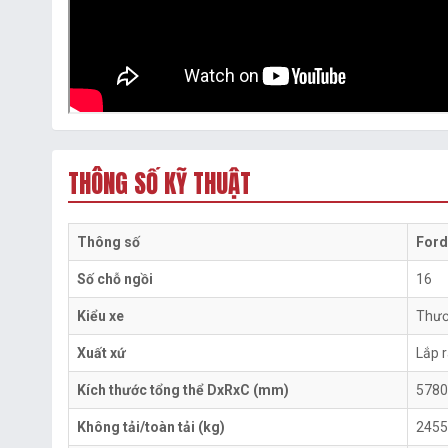
THÔNG SỐ KỸ THUẬT
Thông số
Ford
Số chỗ ngồi
16
Kiểu xe
Thươ
Xuất xứ
Lắp 
Kích thước tổng thể DxRxC (mm)
5780
Không tải/toàn tải (kg)
2455