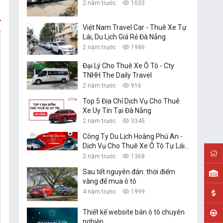
2 năm trước
1033
Việt Nam Travel Car - Thuê Xe Tự
Lái, Du Lịch Giá Rẻ Đà Nẵng
2 năm trước
1986
Đại Lý Cho Thuê Xe Ô Tô - Cty
TNHH The Daily Travel
2 năm trước
916
Top 5 Địa Chỉ Dịch Vụ Cho Thuê
Xe Uy Tín Tại Đà Nẵng
2 năm trước
3345
Công Ty Du Lịch Hoàng Phú An -
Dịch Vụ Cho Thuê Xe Ô Tô Tự Lái,
Xe Du Lịch Đà Nẵng
2 năm trước
1368
Sau tết nguyên đán: thời điểm
vàng để mua ô tô
4 năm trước
1999
Thiết kế website bán ô tô chuyên
nghiệp