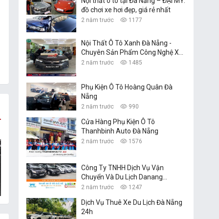
Nội thất ô tô tại Đà Nẵng – ĐẠI MỸ:
đồ chơi xe hơi đẹp, giá rẻ nhất
2 năm trước
1177
Nội Thất Ô Tô Xanh Đà Nẵng -
Chuyên Sản Phẩm Công Nghệ Xe
Hơi
2 năm trước
1485
Phụ Kiện Ô Tô Hoàng Quân Đà
Nẵng
2 năm trước
990
Cửa Hàng Phụ Kiện Ô Tô
Thanhbinh Auto Đà Nẵng
2 năm trước
1576
Công Ty TNHH Dịch Vụ Vận
Chuyển Và Du Lịch Danang
Transfer
2 năm trước
1247
Dịch Vụ Thuê Xe Du Lịch Đà Nẵng
24h