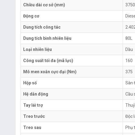
Chiều dài cơ sở (mm)
3750
Động cơ
Diese
Dung tích công tác
2.40
Dung tích bình nhiên liệu
80L
Loại nhiên liệu
Dầu
Công suất tối đa (mã lực)
160
Mô men xoắn cực đại (Nm)
375
Hộp số
Sàn 
Hệ dẫn động
Cầu 
Tay lái trợ
Thuỷ
Treo trước
Độc 
Treo sau
Phụ t