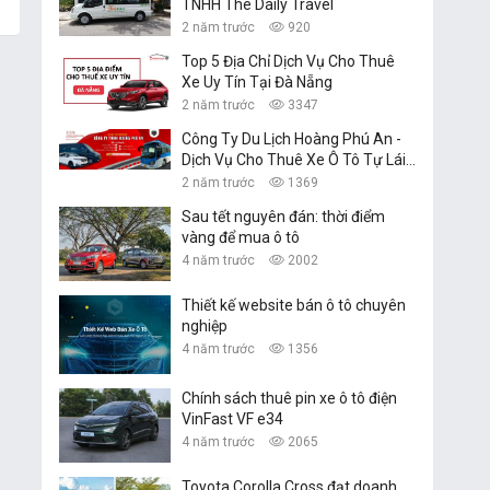
TNHH The Daily Travel
2 năm trước
920
Top 5 Địa Chỉ Dịch Vụ Cho Thuê
Xe Uy Tín Tại Đà Nẵng
2 năm trước
3347
Công Ty Du Lịch Hoàng Phú An -
Dịch Vụ Cho Thuê Xe Ô Tô Tự Lái,
Xe Du Lịch Đà Nẵng
2 năm trước
1369
Sau tết nguyên đán: thời điểm
vàng để mua ô tô
4 năm trước
2002
Thiết kế website bán ô tô chuyên
nghiệp
4 năm trước
1356
Chính sách thuê pin xe ô tô điện
VinFast VF e34
4 năm trước
2065
Toyota Corolla Cross đạt doanh