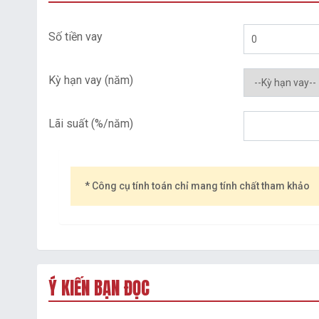
Số tiền vay
Kỳ hạn vay (năm)
Lãi suất (%/năm)
* Công cụ tính toán chỉ mang tính chất tham khảo
Ý KIẾN BẠN ĐỌC