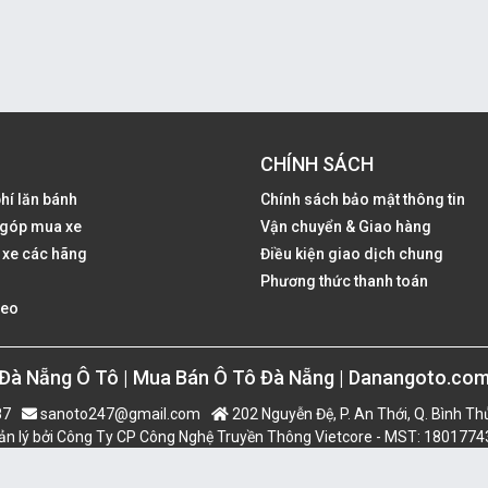
CHÍNH SÁCH
phí lăn bánh
Chính sách bảo mật thông tin
ả góp mua xe
Vận chuyển & Giao hàng
 xe các hãng
Điều kiện giao dịch chung
Phương thức thanh toán
deo
Đà Nẵng Ô Tô | Mua Bán Ô Tô Đà Nẵng | Danangoto.co
87
sanoto247@gmail.com
202 Nguyễn Đệ, P. An Thới, Q. Bình Th
n lý bởi Công Ty CP Công Nghệ Truyền Thông Vietcore - MST: 180177