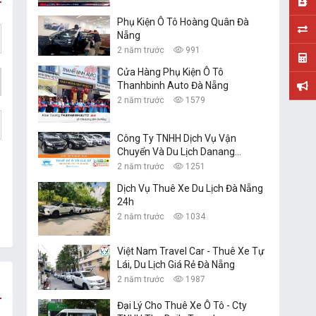
Phụ Kiện Ô Tô Hoàng Quân Đà
Nẵng
2 năm trước
991
Cửa Hàng Phụ Kiện Ô Tô
Thanhbinh Auto Đà Nẵng
2 năm trước
1579
Công Ty TNHH Dịch Vụ Vận
Chuyển Và Du Lịch Danang
Transfer
2 năm trước
1251
Dịch Vụ Thuê Xe Du Lịch Đà Nẵng
24h
2 năm trước
1034
Việt Nam Travel Car - Thuê Xe Tự
Lái, Du Lịch Giá Rẻ Đà Nẵng
2 năm trước
1987
Đại Lý Cho Thuê Xe Ô Tô - Cty