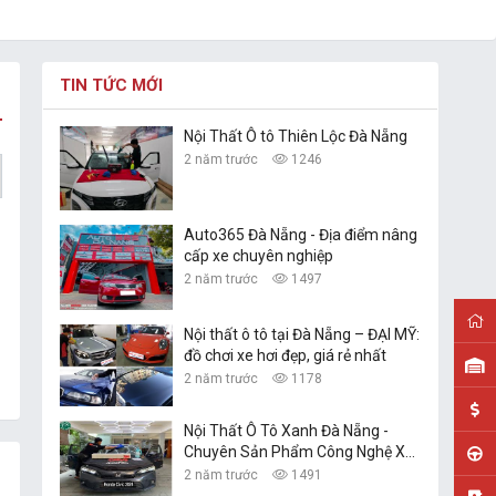
TIN TỨC MỚI
Nội Thất Ô tô Thiên Lộc Đà Nẵng
2 năm trước
1246
Auto365 Đà Nẵng - Địa điểm nâng
cấp xe chuyên nghiệp
2 năm trước
1497
Nội thất ô tô tại Đà Nẵng – ĐẠI MỸ:
đồ chơi xe hơi đẹp, giá rẻ nhất
2 năm trước
1178
Nội Thất Ô Tô Xanh Đà Nẵng -
Chuyên Sản Phẩm Công Nghệ Xe
Hơi
2 năm trước
1491