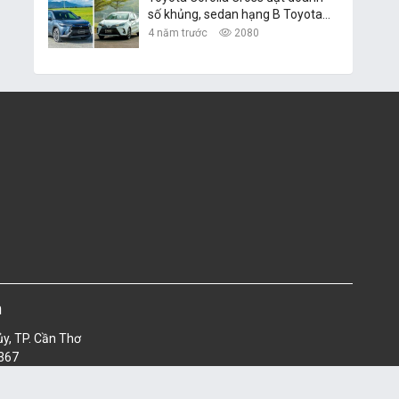
số khủng, sedan hạng B Toyota
Vios vững ngôi vàng
4 năm trước
2080
m
ủy, TP. Cần Thơ
4367