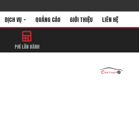
DỊCH VỤ
QUẢNG CÁO
GIỚI THIỆU
LIÊN HỆ
PHÍ LĂN BÁNH