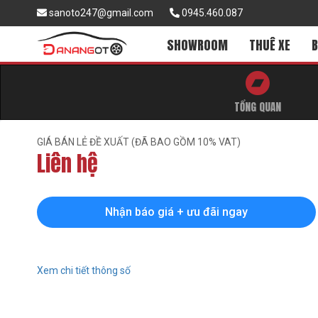
sanoto247@gmail.com
0945.460.087
SHOWROOM
THUÊ XE
B
TỔNG QUAN
GIÁ BÁN LẺ ĐỀ XUẤT (ĐÃ BAO GỒM 10% VAT)
Liên hệ
Nhận báo giá + ưu đãi ngay
Xem chi tiết thông số