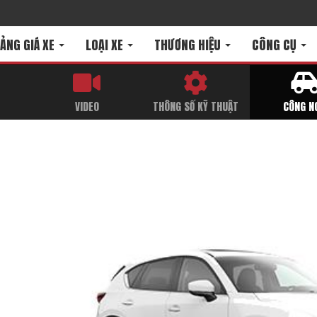
ẢNG GIÁ XE
LOẠI XE
THƯƠNG HIỆU
CÔNG CỤ
T
VIDEO
THÔNG SỐ KỸ THUẬT
CÔNG N