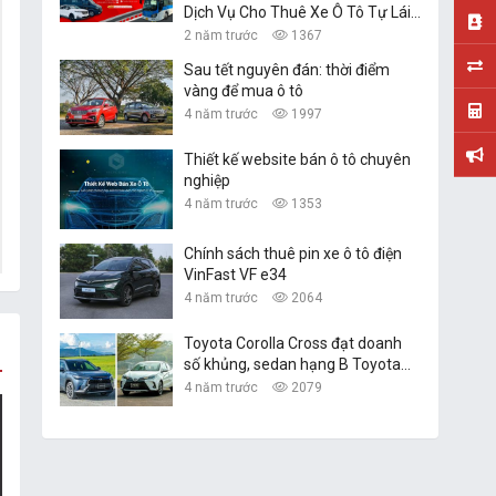
Dịch Vụ Cho Thuê Xe Ô Tô Tự Lái,
Xe Du Lịch Đà Nẵng
2 năm trước
1367
Sau tết nguyên đán: thời điểm
vàng để mua ô tô
4 năm trước
1997
Thiết kế website bán ô tô chuyên
nghiệp
4 năm trước
1353
Chính sách thuê pin xe ô tô điện
VinFast VF e34
4 năm trước
2064
Toyota Corolla Cross đạt doanh
số khủng, sedan hạng B Toyota
Vios vững ngôi vàng
4 năm trước
2079