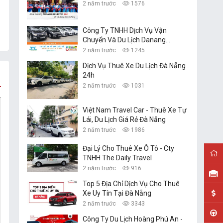
2 năm trước
1576
Công Ty TNHH Dịch Vụ Vận
Chuyển Và Du Lịch Danang
Transfer
2 năm trước
1245
Dịch Vụ Thuê Xe Du Lịch Đà Nẵng
24h
2 năm trước
1031
Việt Nam Travel Car - Thuê Xe Tự
Lái, Du Lịch Giá Rẻ Đà Nẵng
2 năm trước
1986
Đại Lý Cho Thuê Xe Ô Tô - Cty
TNHH The Daily Travel
2 năm trước
916
Top 5 Địa Chỉ Dịch Vụ Cho Thuê
Xe Uy Tín Tại Đà Nẵng
2 năm trước
3343
Công Ty Du Lịch Hoàng Phú An -