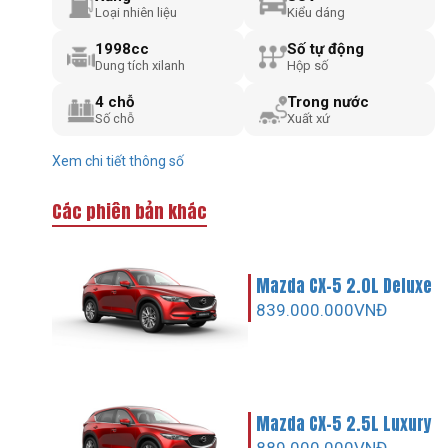
Loại nhiên liệu
Kiểu dáng
1998cc
Số tự động
Dung tích xilanh
Hộp số
4 chỗ
Trong nước
Số chỗ
Xuất xứ
Xem chi tiết thông số
Các phiên bản khác
Mazda CX-5 2.0L Deluxe
839.000.000VNĐ
Mazda CX-5 2.5L Luxury
889.000.000VNĐ