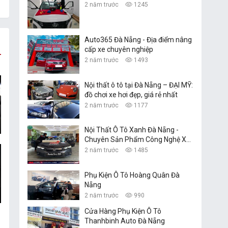
2 năm trước
1245
Auto365 Đà Nẵng - Địa điểm nâng
cấp xe chuyên nghiệp
2 năm trước
1493
Nội thất ô tô tại Đà Nẵng – ĐẠI MỸ:
đồ chơi xe hơi đẹp, giá rẻ nhất
2 năm trước
1177
Nội Thất Ô Tô Xanh Đà Nẵng -
Chuyên Sản Phẩm Công Nghệ Xe
Hơi
2 năm trước
1485
Phụ Kiện Ô Tô Hoàng Quân Đà
Nẵng
2 năm trước
990
Cửa Hàng Phụ Kiện Ô Tô
Thanhbinh Auto Đà Nẵng