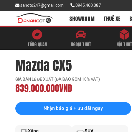
sanoto247@gmail.com
0945.460.087
SHOWROOM
THUÊ XE
B
TỔNG QUAN
NGOẠI THẤT
NỘI THẤ
Mazda CX5
GIÁ BÁN LẺ ĐỀ XUẤT (ĐÃ BAO GỒM 10% VAT)
839.000.000VNĐ
Nhận báo giá + ưu đãi ngay
Xăng
SUV