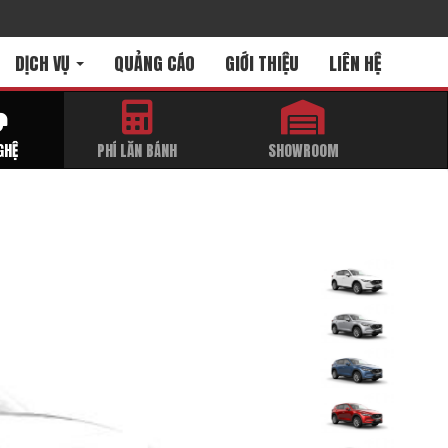
DỊCH VỤ
QUẢNG CÁO
GIỚI THIỆU
LIÊN HỆ
GHỆ
PHÍ LĂN BÁNH
SHOWROOM