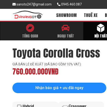
sanoto247@gmail.com
0945.460.087
SHOWROOM
THUÊ XE
B
TỔNG QUAN
NGOẠI THẤT
NỘI THẤ
Toyota Corolla Cross
GIÁ BÁN LẺ ĐỀ XUẤT (ĐÃ BAO GỒM 10% VAT)
760.000.000VNĐ
Nhận báo giá + ưu đãi ngay
Hybrid
Crossover