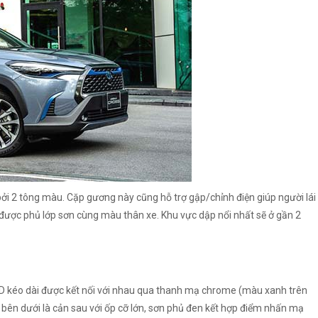
ởi 2 tông màu. Cặp gương này cũng hỗ trợ gập/chỉnh điện giúp người lái
ửa được phủ lớp sơn cùng màu thân xe. Khu vực dập nổi nhất sẽ ở gần 2
D kéo dài được kết nối với nhau qua thanh mạ chrome (màu xanh trên
y bên dưới là cản sau với ốp cỡ lớn, sơn phủ đen kết hợp điểm nhấn mạ