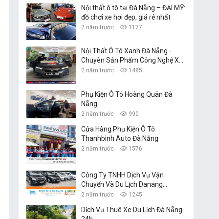
Nội thất ô tô tại Đà Nẵng – ĐẠI MỸ:
đồ chơi xe hơi đẹp, giá rẻ nhất
2 năm trước
1177
Nội Thất Ô Tô Xanh Đà Nẵng -
Chuyên Sản Phẩm Công Nghệ Xe
Hơi
2 năm trước
1485
Phụ Kiện Ô Tô Hoàng Quân Đà
Nẵng
2 năm trước
990
Cửa Hàng Phụ Kiện Ô Tô
Thanhbinh Auto Đà Nẵng
2 năm trước
1576
Công Ty TNHH Dịch Vụ Vận
Chuyển Và Du Lịch Danang
Transfer
2 năm trước
1245
Dịch Vụ Thuê Xe Du Lịch Đà Nẵng