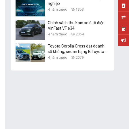
nghiệp
4 năm trước
1353
Chính sách thuê pin xe ô tô điện
VinFast VF e34
4 năm trước
2064
Toyota Corolla Cross đạt doanh
số khủng, sedan hạng B Toyota
Vios vững ngôi vàng
4 năm trước
2079