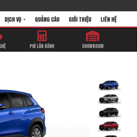
DỊCH VỤ
QUẢNG CÁO
GIỚI THIỆU
LIÊN HỆ
GHỆ
PHÍ LĂN BÁNH
SHOWROOM