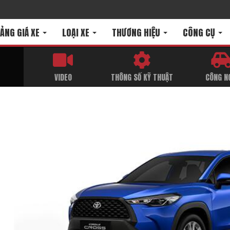
ẢNG GIÁ XE
LOẠI XE
THƯƠNG HIỆU
CÔNG CỤ
T
VIDEO
THÔNG SỐ KỸ THUẬT
CÔNG N