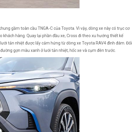
g khung gầm toàn cầu TNGA-C của Toyota. Vì vậy, dòng xe này có trục cơ
 khách hàng. Quay lại phần đầu xe, Cross đi theo xu hướng thiết kế
 lưới tản nhiệt được lấy cảm hứng từ dòng xe Toyota RAV4 đình đám. Đối
 đường gợn màu xanh ở lưới tản nhiệt, hốc xe và cụm đèn trước.