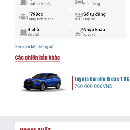
Loại nhiên liệu
Kiểu dáng
1798cc
Số tự động
Dung tích xilanh
Hộp số
4 chỗ
Nhập khẩu
Số chỗ
Xuất xứ
Xem chi tiết thông số
Các phiên bản khác
Toyota Corolla Cross 1.8G
760.000.000VNĐ