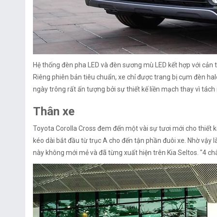
Hệ thống đèn pha LED và đèn sương mù LED kết hợp với cản tr
Riêng phiên bản tiêu chuẩn, xe chỉ được trang bị cụm đèn hal
ngày trông rất ấn tượng bởi sự thiết kế liền mạch thay vì tá
Thân xe
Toyota Corolla Cross đem đến một vài sự tươi mới cho thiết
kéo dài bắt đầu từ trục A cho đến tận phần đuôi xe. Nhờ vậy l
này không mới mẻ và đã từng xuất hiện trên Kia Seltos. "4 ch