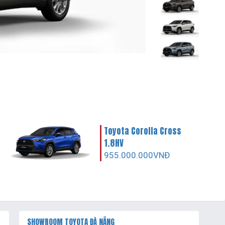
Toyota Corolla Cross
1.8HV
955.000.000VNĐ
SHOWROOM TOYOTA ĐÀ NẴNG