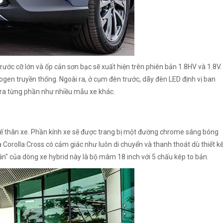
ước cỡ lớn và ốp cản sơn bạc sẽ xuất hiện trên phiên bản 1.8HV và 1.8V.
ogen truyền thống. Ngoài ra, ở cụm đèn trước, dãy đèn LED định vị ban
ch ra từng phần như nhiều mẫu xe khác.
 kế thân xe. Phần kính xe sẽ được trang bị một đường chrome sáng bóng
à Corolla Cross có cảm giác như luôn di chuyển và thanh thoát dù thiết k
ân" của dòng xe hybrid này là bộ mâm 18 inch với 5 chấu kép to bản.