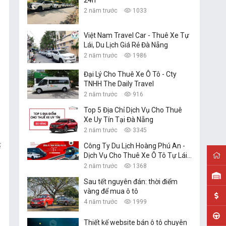
24h
2 năm trước
1033
Việt Nam Travel Car - Thuê Xe Tự
Lái, Du Lịch Giá Rẻ Đà Nẵng
2 năm trước
1986
Đại Lý Cho Thuê Xe Ô Tô - Cty
TNHH The Daily Travel
2 năm trước
916
Top 5 Địa Chỉ Dịch Vụ Cho Thuê
Xe Uy Tín Tại Đà Nẵng
2 năm trước
3345
Công Ty Du Lịch Hoàng Phú An -
ế
Dịch Vụ Cho Thuê Xe Ô Tô Tự Lái,
Xe Du Lịch Đà Nẵng
2 năm trước
1368
Sau tết nguyên đán: thời điểm
vàng để mua ô tô
4 năm trước
1999
Thiết kế website bán ô tô chuyên