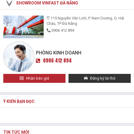
SHOWROOM VINFAST ĐÀ NẴNG
115 Nguyễn Văn Linh, P. Nam Dương, Q. Hải
Châu, TP Đà Nẵng
0906 412 894
PHÒNG KINH DOANH
0906 412 894
Nhận báo giá
Đăng ký lái thử
Ý KIẾN BẠN ĐỌC
TIN TỨC MỚI