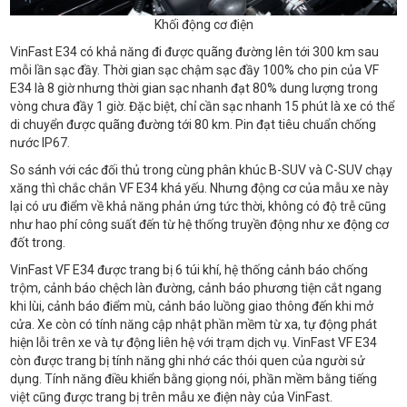
Khối động cơ điện
VinFast E34 có khả năng đi được quãng đường lên tới 300 km sau
mỗi lần sạc đầy. Thời gian sạc chậm sạc đầy 100% cho pin của VF
E34 là 8 giờ nhưng thời gian sạc nhanh đạt 80% dung lượng trong
vòng chưa đầy 1 giờ. Đặc biệt, chỉ cần sạc nhanh 15 phút là xe có thể
di chuyển được quãng đường tới 80 km. Pin đạt tiêu chuẩn chống
nước IP67.
So sánh với các đối thủ trong cùng phân khúc B-SUV và C-SUV chạy
xăng thì chắc chắn VF E34 khá yếu. Nhưng động cơ của mẫu xe này
lại có ưu điểm về khả năng phản ứng tức thời, không có độ trễ cũng
như hao phí công suất đến từ hệ thống truyền động như xe động cơ
đốt trong.
VinFast VF E34 được trang bị 6 túi khí, hệ thống cảnh báo chống
trộm, cảnh báo chệch làn đường, cảnh báo phương tiện cắt ngang
khi lùi, cảnh báo điểm mù, cảnh báo luồng giao thông đến khi mở
cửa. Xe còn có tính năng cập nhật phần mềm từ xa, tự động phát
hiện lỗi trên xe và tự động liên hệ với trạm dịch vụ. VinFast VF E34
còn được trang bị tính năng ghi nhớ các thói quen của người sử
dụng. Tính năng điều khiển bằng giọng nói, phần mềm bằng tiếng
việt cũng được trang bị trên mẫu xe điện này của VinFast.