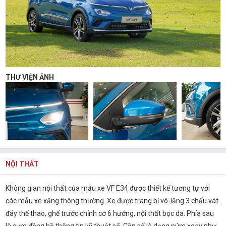
THƯ VIỆN ẢNH
NỘI THẤT
Không gian nội thất của mẫu xe VF E34 được thiết kế tương tự với
các mẫu xe xăng thông thường. Xe được trang bị vô-lăng 3 chấu vát
đáy thể thao, ghế trước chỉnh cơ 6 hướng, nội thất bọc da. Phía sau
là cụm đồng hồ thông tin kỹ thuật số. Cần số là dạng núm xoay như