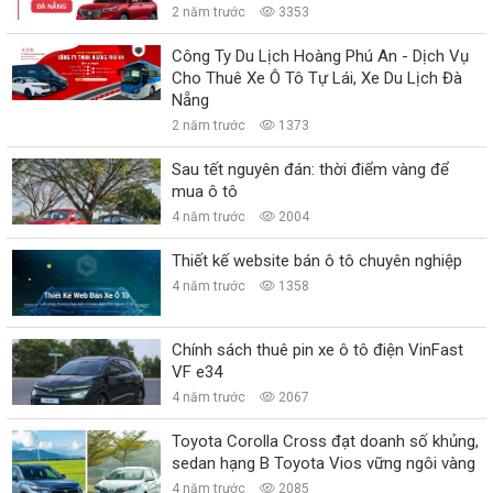
2 năm trước
3353
Công Ty Du Lịch Hoàng Phú An - Dịch Vụ
Cho Thuê Xe Ô Tô Tự Lái, Xe Du Lịch Đà
Nẵng
2 năm trước
1373
Sau tết nguyên đán: thời điểm vàng để
mua ô tô
4 năm trước
2004
Thiết kế website bán ô tô chuyên nghiệp
4 năm trước
1358
Chính sách thuê pin xe ô tô điện VinFast
VF e34
4 năm trước
2067
Toyota Corolla Cross đạt doanh số khủng,
sedan hạng B Toyota Vios vững ngôi vàng
4 năm trước
2085