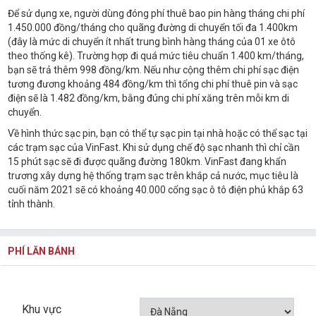
Để sử dụng xe, người dùng đóng phí thuê bao pin hàng tháng chi phí
1.450.000 đồng/tháng cho quãng đường di chuyển tối đa 1.400km
(đây là mức di chuyển ít nhất trung bình hàng tháng của 01 xe ôtô
theo thống kê). Trường hợp đi quá mức tiêu chuẩn 1.400 km/tháng,
bạn sẽ trả thêm 998 đồng/km. Nếu như cộng thêm chi phí sạc điện
tương đương khoảng 484 đồng/km thì tổng chi phí thuê pin và sạc
điện sẽ là 1.482 đồng/km, bằng đúng chi phí xăng trên mỗi km di
chuyển.
Về hình thức sạc pin, bạn có thể tự sạc pin tại nhà hoặc có thể sạc tại
các trạm sạc của VinFast. Khi sử dụng chế độ sạc nhanh thì chỉ cần
15 phút sạc sẽ đi được quãng đường 180km. VinFast đang khẩn
trương xây dựng hệ thống trạm sạc trên khắp cả nước, mục tiêu là
cuối năm 2021 sẽ có khoảng 40.000 cổng sạc ô tô điện phủ khắp 63
tỉnh thành.
PHÍ LĂN BÁNH
Khu vực