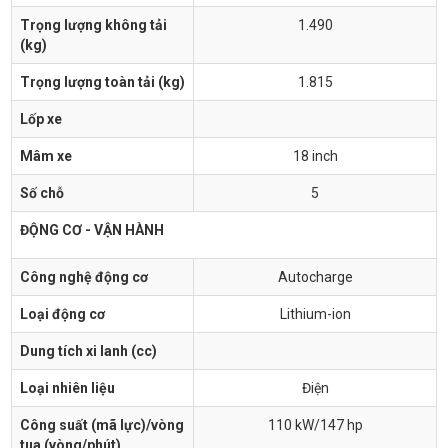
Trọng lượng không tải
1.490
(kg)
Trọng lượng toàn tải (kg)
1.815
Lốp xe
Mâm xe
18 inch
Số chỗ
5
ĐỘNG CƠ - VẬN HÀNH
Công nghệ động cơ
Autocharge
Loại động cơ
Lithium-ion
Dung tích xi lanh (cc)
Loại nhiên liệu
Điện
Công suất (mã lực)/vòng
110 kW/147 hp
tua (vòng/phút)