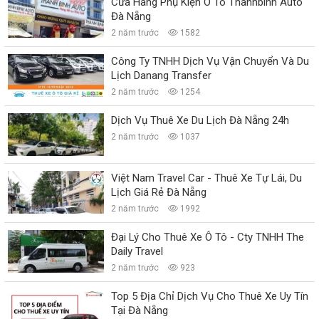
Cửa Hàng Phụ Kiện Ô Tô Thanhbinh Auto
Đà Nẵng
2 năm trước
1582
Công Ty TNHH Dịch Vụ Vận Chuyển Và Du
Lịch Danang Transfer
2 năm trước
1254
Dịch Vụ Thuê Xe Du Lịch Đà Nẵng 24h
2 năm trước
1037
Việt Nam Travel Car - Thuê Xe Tự Lái, Du
Lịch Giá Rẻ Đà Nẵng
2 năm trước
1992
Đại Lý Cho Thuê Xe Ô Tô - Cty TNHH The
Daily Travel
2 năm trước
923
Top 5 Địa Chỉ Dịch Vụ Cho Thuê Xe Uy Tín
Tại Đà Nẵng