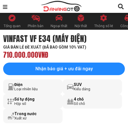
Tổng quan
Phiên bản
Ngoại thất
Nội thất
Thông số kt
Công
VINFAST VF E34 (MÁY ĐIỆN)
GIÁ BÁN LẺ ĐỀ XUẤT (ĐÃ BAO GỒM 10% VAT)
710.000.000VNĐ
Nhận báo giá + ưu đãi ngay
Điện
SUV
Loại nhiên liệu
Kiểu dáng
Số tự động
4 chỗ
Hộp số
Số chỗ
Trong nước
Xuất xứ