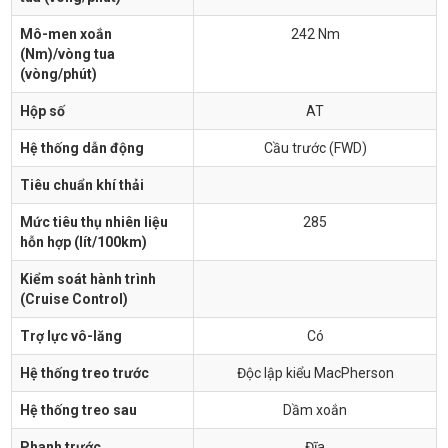
Mô-men xoắn
242 Nm
(Nm)/vòng tua
(vòng/phút)
Hộp số
AT
Hệ thống dẫn động
Cầu trước (FWD)
Tiêu chuẩn khí thải
Mức tiêu thụ nhiên liệu
285
hỗn hợp (lít/100km)
Kiểm soát hành trình
(Cruise Control)
Trợ lực vô-lăng
Có
Hệ thống treo trước
Độc lập kiểu MacPherson
Hệ thống treo sau
Dầm xoắn
Phanh trước
Đĩa