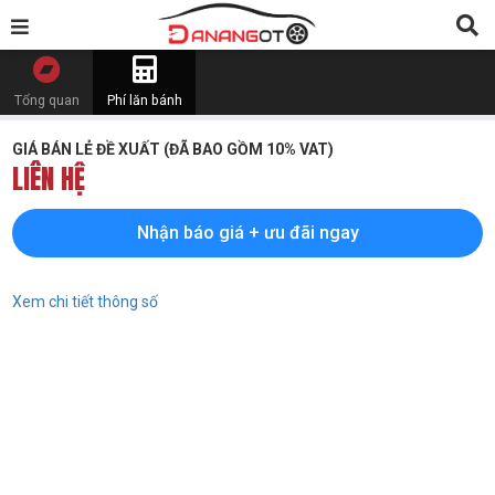
Tổng quan
Phí lăn bánh
GIÁ BÁN LẺ ĐỀ XUẤT (ĐÃ BAO GỒM 10% VAT)
LIÊN HỆ
Nhận báo giá + ưu đãi ngay
Xem chi tiết thông số