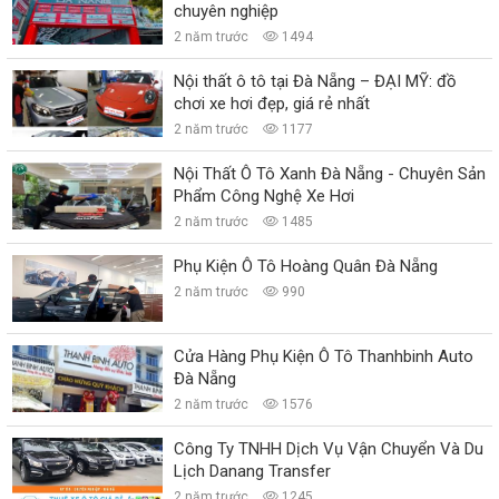
chuyên nghiệp
2 năm trước
1494
Nội thất ô tô tại Đà Nẵng – ĐẠI MỸ: đồ
chơi xe hơi đẹp, giá rẻ nhất
2 năm trước
1177
Nội Thất Ô Tô Xanh Đà Nẵng - Chuyên Sản
Phẩm Công Nghệ Xe Hơi
2 năm trước
1485
Phụ Kiện Ô Tô Hoàng Quân Đà Nẵng
2 năm trước
990
Cửa Hàng Phụ Kiện Ô Tô Thanhbinh Auto
Đà Nẵng
2 năm trước
1576
Công Ty TNHH Dịch Vụ Vận Chuyển Và Du
Lịch Danang Transfer
2 năm trước
1245